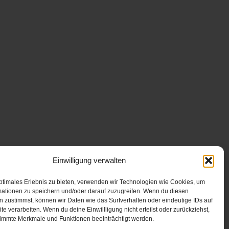
Einwilligung verwalten
ptimales Erlebnis zu bieten, verwenden wir Technologien wie Cookies, um
mationen zu speichern und/oder darauf zuzugreifen. Wenn du diesen
 zustimmst, können wir Daten wie das Surfverhalten oder eindeutige IDs auf
te verarbeiten. Wenn du deine Einwillligung nicht erteilst oder zurückziehst,
immte Merkmale und Funktionen beeinträchtigt werden.