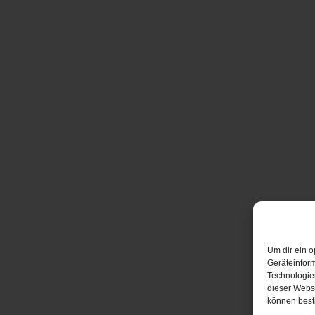
Um dir ein o
Geräteinfor
Technologien
dieser Websi
können best