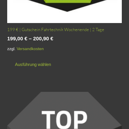
199 € | Gutschein Fahrtechnik Wochenende | 2 Tage
199,00
€
–
200,90
€
zzgl.
Versandkosten
Dieses
Ausführung wählen
Produkt
weist
mehrere
Varianten
auf.
Die
Optionen
können
auf