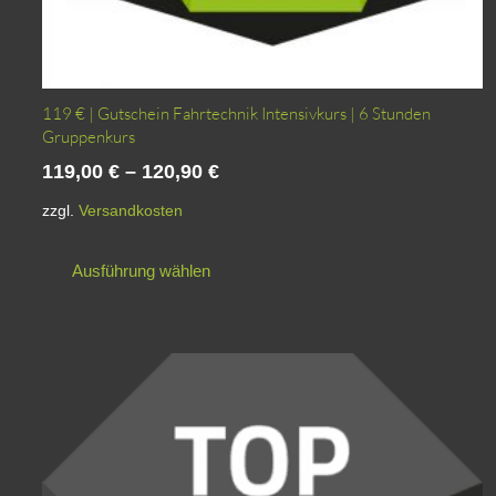
119 € | Gutschein Fahrtechnik Intensivkurs | 6 Stunden
Gruppenkurs
119,00
€
–
120,90
€
zzgl.
Versandkosten
Dieses
Ausführung wählen
Produkt
weist
mehrere
Varianten
auf.
Die
Optionen
können