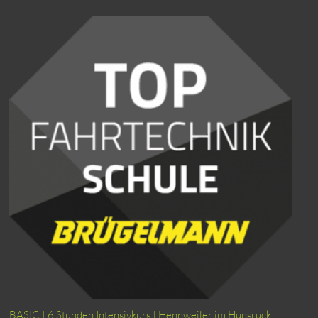
BASIC | 6 Stunden Intensivkurs | Hennweiler im Hunsrück