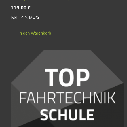
119,00
€
inkl. 19 % MwSt.
In den Warenkorb