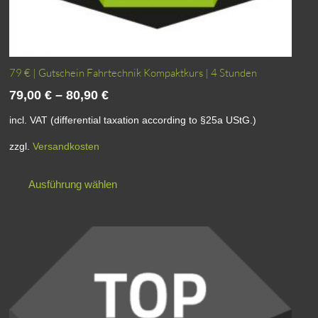
79 € | Gutschein Fahrtechnik Kompaktkurs | 4 Stunden
79,00
€
–
80,90
€
incl. VAT (differential taxation according to §25a UStG.)
zzgl.
Versandkosten
Dieses
Ausführung wählen
Produkt
weist
mehrere
Varianten
auf.
Die
Optionen
können