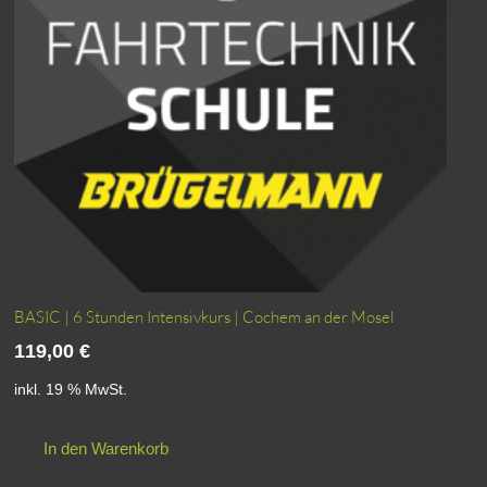
auf
der
Produktseite
gewählt
werden
BASIC | 6 Stunden Intensivkurs | Cochem an der Mosel
119,00
€
inkl. 19 % MwSt.
In den Warenkorb