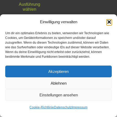
Ausführung
Produkt
wählen
weist
mehrere
Einwilligung verwalten
Varianten
Um dir ein optimales Erlebnis zu bieten, verwenden wir Technologien wie
auf.
Cookies, um Geräteinformationen zu speichern und/oder darauf
Die
zuzugreifen. Wenn du diesen Technologien zustimmst, können wir Daten
wie das Surfverhalten oder eindeutige IDs auf dieser Website verarbeiten.
Optionen
Wenn du deine Einwillligung nicht erteilst oder zurückziehst, können
können
bestimmte Merkmale und Funktionen beeinträchtigt werden.
auf
Akzeptieren
der
Produktseite
Ablehnen
gewählt
werden
Einstellungen ansehen
Cookie-Richtlinie
Datenschutz
Impressum