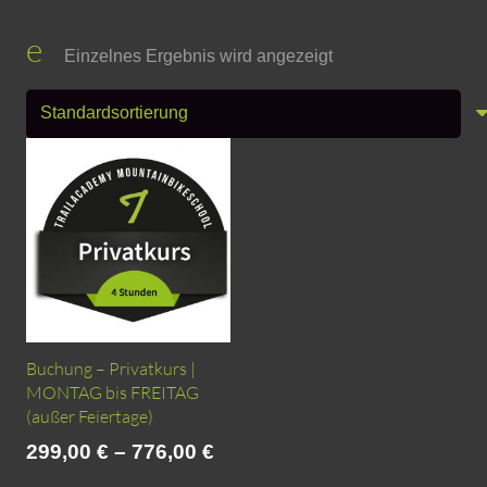
e
Einzelnes Ergebnis wird angezeigt
Buchung – Privatkurs |
MONTAG bis FREITAG
(außer Feiertage)
299,00
€
–
776,00
€
Dieses