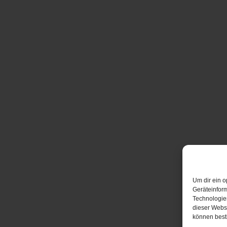
Um dir ein o
Geräteinfor
Technologien
dieser Websi
können best