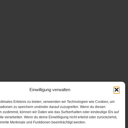
Einwilligung verwalten
ptimales Erlebnis zu bieten, verwenden wir Technologien wie Cookies, um
mationen zu speichern und/oder darauf zuzugreifen. Wenn du diesen
 zustimmst, können wir Daten wie das Surfverhalten oder eindeutige IDs auf
te verarbeiten. Wenn du deine Einwillligung nicht erteilst oder zurückziehst,
immte Merkmale und Funktionen beeinträchtigt werden.