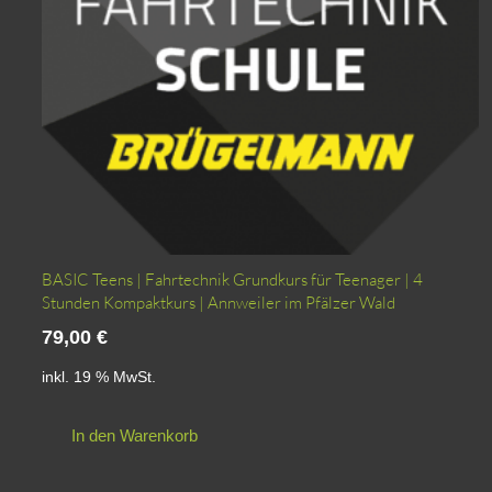
BASIC Teens | Fahrtechnik Grundkurs für Teenager | 4
Stunden Kompaktkurs | Annweiler im Pfälzer Wald
79,00
€
inkl. 19 % MwSt.
In den Warenkorb