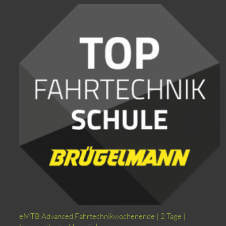
eMTB Advanced Fahrtechnikwochenende | 2 Tage |