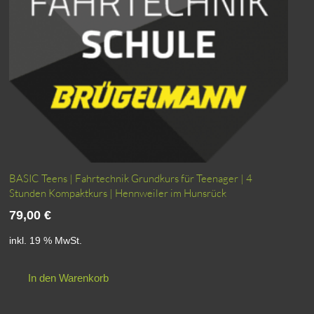
BASIC Teens | Fahrtechnik Grundkurs für Teenager | 4
Stunden Kompaktkurs | Hennweiler im Hunsrück
79,00
€
inkl. 19 % MwSt.
In den Warenkorb