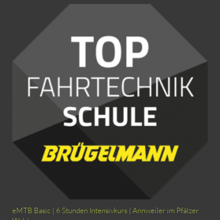
eMTB Basic | 6 Stunden Intensivkurs | Annweiler im Pfälzer