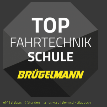
eMTB Basic | 6 Stunden Intensivkurs | Bergisch-Gladbach