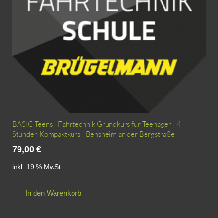
BASIC Teens | Fahrtechnik Grundkurs für Teenager | 4
Stunden Kompaktkurs | Bensheim an der Bergstraße
79,00
€
inkl. 19 % MwSt.
In den Warenkorb