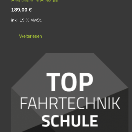
Hennweiler im Hunsrück
189,00
€
inkl. 19 % MwSt.
Weiterlesen