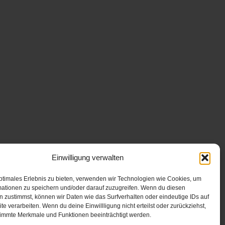
Einwilligung verwalten
ptimales Erlebnis zu bieten, verwenden wir Technologien wie Cookies, um
mationen zu speichern und/oder darauf zuzugreifen. Wenn du diesen
 zustimmst, können wir Daten wie das Surfverhalten oder eindeutige IDs auf
te verarbeiten. Wenn du deine Einwillligung nicht erteilst oder zurückziehst,
immte Merkmale und Funktionen beeinträchtigt werden.