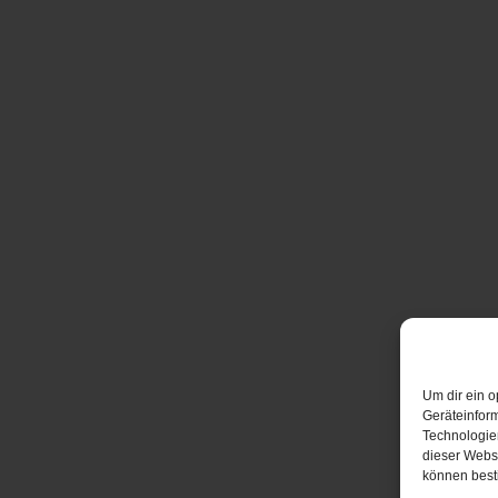
Um dir ein o
Geräteinfor
Technologien
dieser Websi
können best