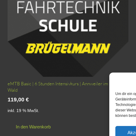
eMTB Basic | 6 Stunden Intensivkurs | Annweiler im Pfälzer
Wald
Um dir ein o
119,00
€
Geräteinfor
Technologien
dieser Websi
inkl. 19 % MwSt.
können best
In den Warenkorb
Akz