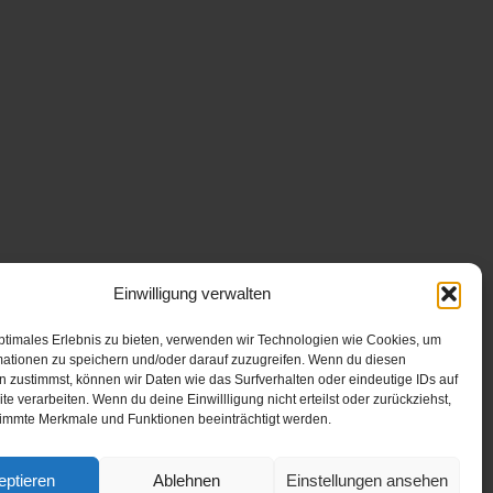
Einwilligung verwalten
ptimales Erlebnis zu bieten, verwenden wir Technologien wie Cookies, um
mationen zu speichern und/oder darauf zuzugreifen. Wenn du diesen
 zustimmst, können wir Daten wie das Surfverhalten oder eindeutige IDs auf
te verarbeiten. Wenn du deine Einwillligung nicht erteilst oder zurückziehst,
immte Merkmale und Funktionen beeinträchtigt werden.
eptieren
Ablehnen
Einstellungen ansehen