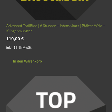
Advanced TrailRide | 6 Stunden – Intensivkurs | Pfälzer Wald –
Klingenmünster
119,00
€
inkl. 19 % MwSt.
In den Warenkorb