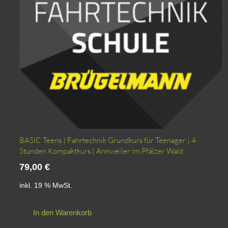
BASIC Teens | Fahrtechnik Grundkurs für Teenager | 4
Stunden Kompaktkurs | Annweiler im Pfälzer Wald
79,00
€
inkl. 19 % MwSt.
In den Warenkorb