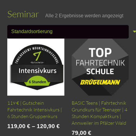
Seminar
Alle 2 Ergebnisse werden angezeigt
119 € | Gutschein
BASIC Teens | Fahrtechnik
Fahrtechnik Intensivkurs |
Grundkurs für Teenager | 4
6 Stunden Gruppenkurs
Stunden Kompaktkurs |
Annweiler im Pfälzer Wald
119,00
€
–
120,90
€
79,00
€