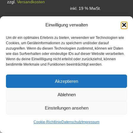
zzgl.
Versandkosten
inkl. 19 % MwSt.
Dieses
Ausführung
Produkt
wählen
Einwilligung verwalten
In den
weist
Warenkorb
mehrere
Um dir ein optimales Erlebnis zu bieten, verwenden wir Technologien wie
Cookies, um Geräteinformationen zu speichern und/oder darauf
Varianten
zuzugreifen. Wenn du diesen Technologien zustimmst, können wir Daten
auf.
wie das Surfverhalten oder eindeutige IDs auf dieser Website verarbeiten.
Wenn du deine Einwillligung nicht erteilst oder zurückziehst, können
Die
bestimmte Merkmale und Funktionen beeinträchtigt werden.
Optionen
können
Akzeptieren
auf
Ablehnen
der
Produktseite
Einstellungen ansehen
gewählt
werden
Cookie-Richtlinie
Datenschutz
Impressum