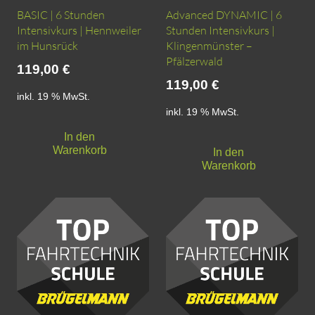
BASIC | 6 Stunden
Advanced DYNAMIC | 6
Intensivkurs | Hennweiler
Stunden Intensivkurs |
im Hunsrück
Klingenmünster –
Pfälzerwald
119,00
€
119,00
€
inkl. 19 % MwSt.
inkl. 19 % MwSt.
In den
Warenkorb
In den
Warenkorb