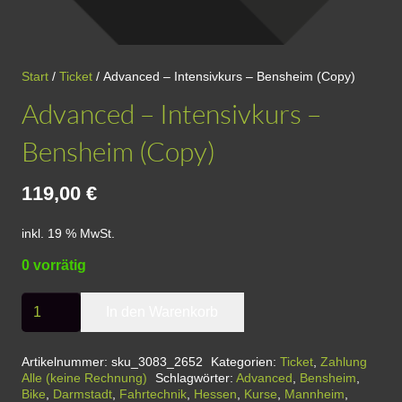
Start
/
Ticket
/ Advanced – Intensivkurs – Bensheim (Copy)
Advanced – Intensivkurs –
Bensheim (Copy)
119,00
€
inkl. 19 % MwSt.
0 vorrätig
Advanced
In den Warenkorb
-
Intensivkurs
Artikelnummer:
sku_3083_2652
Kategorien:
Ticket
,
Zahlung
Alle (keine Rechnung)
Schlagwörter:
Advanced
,
Bensheim
,
-
Bike
,
Darmstadt
,
Fahrtechnik
,
Hessen
,
Kurse
,
Mannheim
,