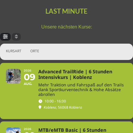
LAST MINUTE
Unsere nächsten Kurse:
KURSART
ORTE
Advanced TrailRide | 6 Stunden
2026
09
Intensivkurs | Koblenz
AUG.
Mehr Traktion und Fahrspaß auf den Trails
dank Sportkurventechnik & Hohe Absätze
abrollen
10:00 - 16:00
Koblenz
, 56068 Koblenz
MTB/eMTB Basic | 6 Stunden
2026