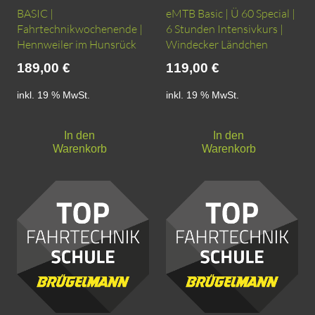
BASIC |
eMTB Basic | Ü 60 Special |
Fahrtechnikwochenende |
6 Stunden Intensivkurs |
Hennweiler im Hunsrück
Windecker Ländchen
189,00
€
119,00
€
inkl. 19 % MwSt.
inkl. 19 % MwSt.
In den
In den
Warenkorb
Warenkorb