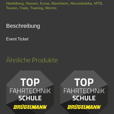
Heidelberg
,
Hessen
,
Kurse
,
Mannheim
,
Mountainbike
,
MTB
,
Stunden
Touren
,
Trails
,
Training
,
Worms
Intensivkurs
|
Beschreibung
Heidelberg
Menge
Event Ticket
Ähnliche Produkte