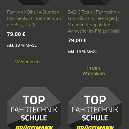
Family on Bike | 4 Stunden
BASIC Teens | Fahrtechnik
Familienkurs | Bensheim an
Grundkurs für Teenager | 4
der Bergstraße
Stunden Kompaktkurs |
Annweiler im Pfälzer Wald
79,00
€
79,00
€
inkl. 19 % MwSt.
inkl. 19 % MwSt.
Weiterlesen
In den
Warenkorb