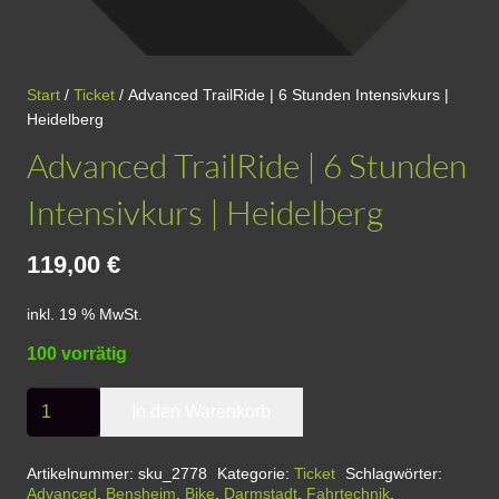
Start
/
Ticket
/ Advanced TrailRide | 6 Stunden Intensivkurs |
Heidelberg
Advanced TrailRide | 6 Stunden
Intensivkurs | Heidelberg
119,00
€
inkl. 19 % MwSt.
100 vorrätig
Advanced
In den Warenkorb
TrailRide
|
Artikelnummer:
sku_2778
Kategorie:
Ticket
Schlagwörter:
Advanced
,
Bensheim
,
Bike
,
Darmstadt
,
Fahrtechnik
,
6