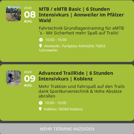
MTB / eMTB Basic | 6 Stunden
2026
08
Intensivkurs | Annweiler im Pfälzer
Wald
AUG.
Fahrtechnik Grundlagentraining für eMTB
´s - Mit Sicherheit mehr Spaß auf Trails!
10:00 - 16:00
Annweiler
, Parkplatz Ahlmühle 76855
Leinsweiler
Advanced TrailRide | 6 Stunden
2026
09
Intensivkurs | Koblenz
AUG.
Mehr Traktion und Fahrspaß auf den Trails
dank Sportkurventechnik & Hohe Absätze
abrollen
10:00 - 16:00
Koblenz
, 56068 Koblenz
MEHR TERMINE ANZEIGEN