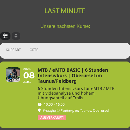
LAST MINUTE
Unsere nächsten Kurse:
KURSART
ORTE
MTB / eMTB BASIC | 6 Stunden
2026
08
Intensivkurs | Oberursel im
Taunus/Feldberg
AUG.
6 Stunden Intensivkurs für eMTB / MTB
mit Videoanalyse und hohem
Übungsanteil auf Trails
10:00 - 16:00
Frankfurt / Feldberg im Taunus
, Oberursel
AUSVERKAUFT!