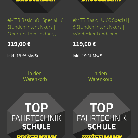
eMTB Basic 60+ Special | 6
eMTB Basic | Ü 60 Special |
Stunden Intensivkurs |
6 Stunden Intensivkurs |
Oberursel am Feldberg
Windecker Ländchen
119,00
€
119,00
€
inkl. 19 % MwSt.
inkl. 19 % MwSt.
In den
In den
Warenkorb
Warenkorb