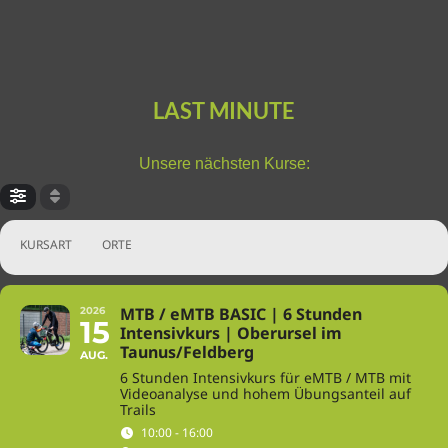
LAST MINUTE
Unsere nächsten Kurse:
KURSART
ORTE
MTB / eMTB BASIC | 6 Stunden
2026
15
Intensivkurs | Oberursel im
Taunus/Feldberg
AUG.
6 Stunden Intensivkurs für eMTB / MTB mit
Videoanalyse und hohem Übungsanteil auf
Trails
10:00 - 16:00