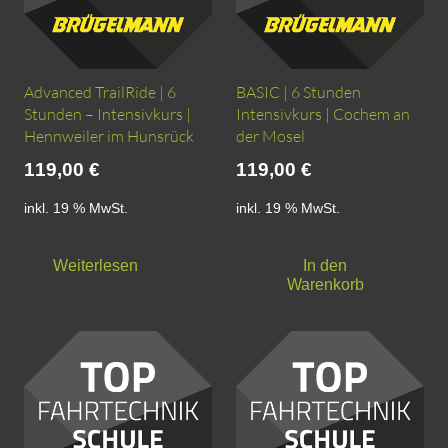
der
Produktseite
gewählt
werden
Advanced TrailRide | 6
BASIC | 6 Stunden
Stunden – Intensivkurs |
Intensivkurs | Cochem an
Hennweiler im Hunsrück
der Mosel
119,00
€
119,00
€
inkl. 19 % MwSt.
inkl. 19 % MwSt.
Weiterlesen
In den
Warenkorb