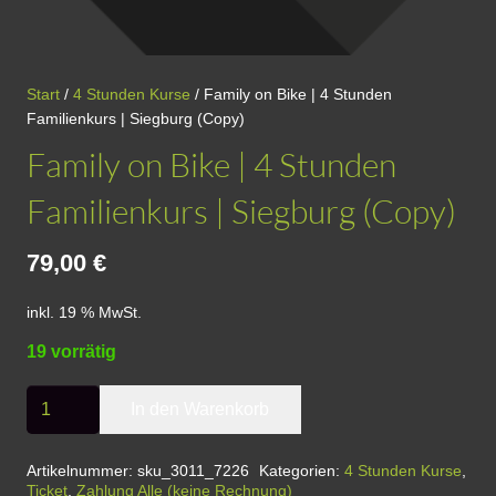
Start
/
4 Stunden Kurse
/ Family on Bike | 4 Stunden
Familienkurs | Siegburg (Copy)
Family on Bike | 4 Stunden
Familienkurs | Siegburg (Copy)
79,00
€
inkl. 19 % MwSt.
19 vorrätig
Family
In den Warenkorb
on
Bike
Artikelnummer:
sku_3011_7226
Kategorien:
4 Stunden Kurse
,
Ticket
,
Zahlung Alle (keine Rechnung)
|