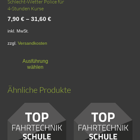
Schlecht-Wetter Police für
4-Stunden Kurse
7,90
€
–
31,60
€
inkl. MwSt.
zzgl.
Versandkosten
Dieses
Ausführung
Produkt
wählen
weist
mehrere
Ähnliche Produkte
Varianten
auf.
Die
Optionen
können
auf