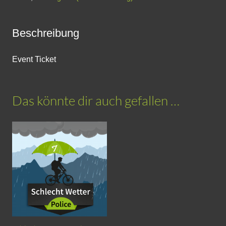
4
Stunden
Beschreibung
Familienkurs
|
Event Ticket
Siegburg
(Copy)
Das könnte dir auch gefallen …
Menge