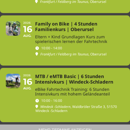
Frankfurt / Feldberg im Taunus
, Oberursel
Family on Bike | 4 Stunden
2026
16
Familienkurs | Oberursel
AUG.
Eltern + Kind Grundlagen Kurs zum
spielerischen lernen der Fahrtechnik
10:00 - 14:00
Frankfurt / Feldberg im Taunus
, Oberursel
MTB / eMTB Basic | 6 Stunden
2026
16
Intensivkurs | Windeck-Schladern
AUG.
eBike Fahrtechnik Training: 6 Stunden
Intensivkurs mit hohem Geländeanteil
10:00 - 16:00
Windeck -Schladern
, Waldbröler Straße 3, 51570
Windeck -Schladern