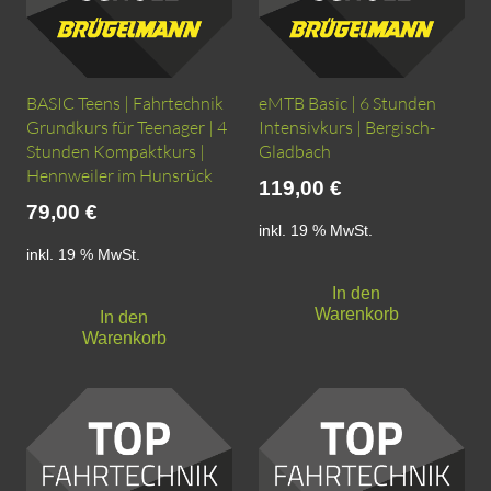
BASIC Teens | Fahrtechnik
eMTB Basic | 6 Stunden
Grundkurs für Teenager | 4
Intensivkurs | Bergisch-
Stunden Kompaktkurs |
Gladbach
Hennweiler im Hunsrück
119,00
€
79,00
€
inkl. 19 % MwSt.
inkl. 19 % MwSt.
In den
Warenkorb
In den
Warenkorb