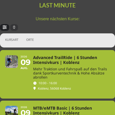
LAST MINUTE
Unsere nächsten Kurse:
KURSART
ORTE
Advanced TrailRide | 6 Stunden
2026
09
Intensivkurs | Koblenz
AUG.
Mehr Traktion und Fahrspaß auf den Trails
dank Sportkurventechnik & Hohe Absätze
abrollen
10:00 - 16:00
Koblenz
, 56068 Koblenz
MTB/eMTB Basic | 6 Stunden
2026
09
Intensivkurs | Koblenz