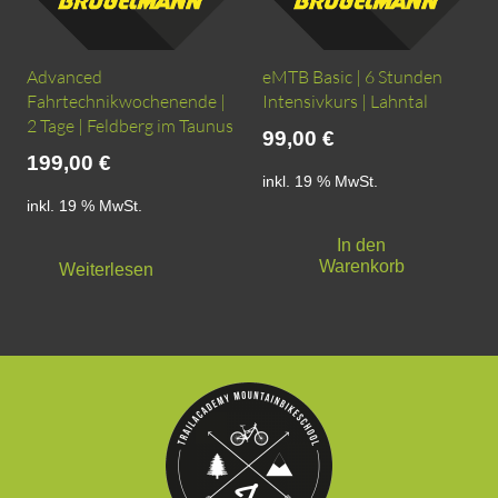
Advanced
eMTB Basic | 6 Stunden
Fahrtechnikwochenende |
Intensivkurs | Lahntal
2 Tage | Feldberg im Taunus
99,00
€
199,00
€
inkl. 19 % MwSt.
inkl. 19 % MwSt.
In den
Warenkorb
Weiterlesen