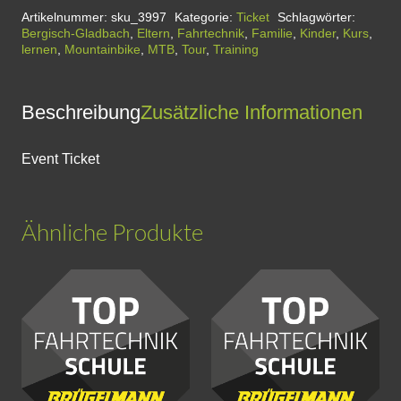
Bike!
Artikelnummer:
sku_3997
Kategorie:
Ticket
Schlagwörter:
Bergisch-Gladbach
,
Eltern
,
Fahrtechnik
,
Familie
,
Kinder
,
Kurs
,
Der
lernen
,
Mountainbike
,
MTB
,
Tour
,
Training
Eltern
und
Beschreibung
Zusätzliche Informationen
Kinder
Mountainbikekurs
Event Ticket
in
Bergisch
Gladbach
Ähnliche Produkte
Menge