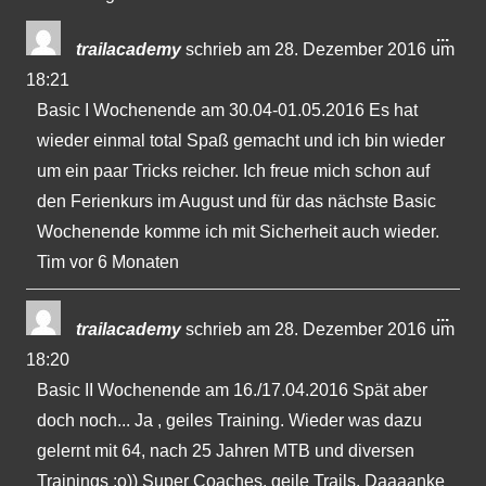
Gästebuchliste
Dies
...
trailacademy
schrieb am
28. Dezember 2016
um
Met
18:21
ein-
Basic I Wochenende am 30.04-01.05.2016 Es hat
wieder einmal total Spaß gemacht und ich bin wieder
um ein paar Tricks reicher. Ich freue mich schon auf
den Ferienkurs im August und für das nächste Basic
Wochenende komme ich mit Sicherheit auch wieder.
Tim vor 6 Monaten
Dies
...
trailacademy
schrieb am
28. Dezember 2016
um
Met
18:20
ein-
Basic II Wochenende am 16./17.04.2016 Spät aber
doch noch... Ja , geiles Training. Wieder was dazu
gelernt mit 64, nach 25 Jahren MTB und diversen
Trainings ;o)) Super Coaches, geile Trails. Daaaanke