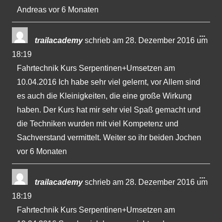
Andreas vor 6 Monaten
Dies
...
trailacademy
schrieb am
28. Dezember 2016
um
Met
18:19
ein-
Fahrtechnik Kurs Serpentinen+Umsetzen am
10.04.2016 Ich habe sehr viel gelernt, vor Allem sind
es auch die Kleinigkeiten, die eine große Wirkung
haben. Der Kurs hat mir sehr viel Spaß gemacht und
die Techniken wurden mit viel Kompetenz und
Sachverstand vermittelt. Weiter so ihr beiden Jochen
vor 6 Monaten
Dies
...
trailacademy
schrieb am
28. Dezember 2016
um
Met
18:19
ein-
Fahrtechnik Kurs Serpentinen+Umsetzen am