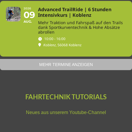
Advanced TrailRide | 6 Stunden
2026
09
Intensivkurs | Koblenz
AUG.
Mehr Traktion und Fahrspaß auf den Trails
dank Sportkurventechnik & Hohe Absätze
abrollen
10:00 - 16:00
Koblenz
, 56068 Koblenz
MEHR TERMINE ANZEIGEN
FAHRTECHNIK TUTORIALS
Neues aus unserem
Youtube-Channel