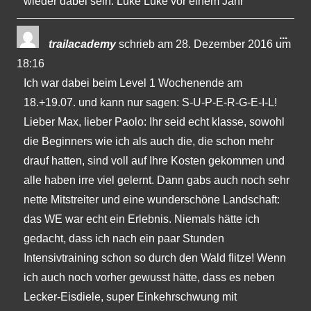
wieder dabei sein. Luke Luke vor einem Jahr
Dies
...
trailacademy
schrieb am
28. Dezember 2016
um
Met
18:16
ein-
Ich war dabei beim Level 1 Wochenende am
18.+19.07. und kann nur sagen: S-U-P-E-R-G-E-I-L!
Lieber Max, lieber Paolo: Ihr seid echt klasse, sowohl
die Beginners wie ich als auch die, die schon mehr
drauf hatten, sind voll auf Ihre Kosten gekommen und
alle haben irre viel gelernt. Dann gabs auch noch sehr
nette Mitstreiter und eine wunderschöne Landschaft:
das WE war echt ein Erlebnis. Niemals hätte ich
gedacht, dass ich nach ein paar Stunden
Intensivtraining schon so durch den Wald flitze! Wenn
ich auch noch vorher gewusst hätte, dass es neben
Lecker-Eisdiele, super Einkehrschwung mit