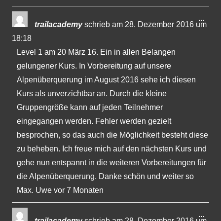
Dies
...
trailacademy
schrieb am
28. Dezember 2016
um
Met
18:18
ein-
Level 1 am 20 März 16. Ein in allen Belangen
gelungener Kurs. In Vorbereitung auf unsere
Alpenüberquerung im August 2016 sehe ich diesen
Kurs als unverzichtbar an. Durch die kleine
Gruppengröße kann auf jeden Teilnehmer
eingegangen werden. Fehler werden gezielt
besprochen, so das auch die Möglichkeit besteht diese
zu beheben. Ich freue mich auf den nächsten Kurs und
gehe nun entspannt in die weiteren Vorbereitungen für
die Alpenüberquerung. Danke schön und weiter so
Max. Uwe vor 7 Monaten
Dies
...
trailacademy
schrieb am
28. Dezember 2016
um