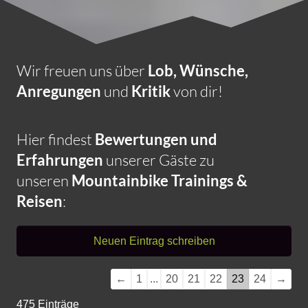
Wir freuen uns über
Lob, Wünsche,
Anregungen
und
Kritik
von dir!
Hier findest
Bewertungen und
Erfahrungen
unserer Gäste zu
unseren
Mountainbike Trainings &
Reisen
:
Navigation
←
1
...
20
21
22
23
24
→
der
475 Einträge