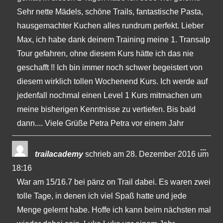
Sehr nette Mädels, schöne Trails, fantastische Pasta,
hausgemachter Kuchen alles rundrum perfekt. Lieber
Max, ich habe dank deinem Training meine 1. Transalp
Tour gefahren, ohne diesem Kurs hätte ich das nie
geschafft !! Ich bin immer noch schwer begeistert von
diesem wirklich tollen Wochenend Kurs. Ich werde auf
jedenfall nochmal einen Level 1 Kurs mitmachen um
meine bisherigen Kenntnisse zu vertiefen. Bis bald
dann.... Viele Grüße Petra Petra vor einem Jahr
Dies
...
trailacademy
schrieb am
28. Dezember 2016
um
Met
18:16
ein-
War am 15/16.7 bei pänz on Trail dabei. Es waren zwei
tolle Tage, in denen ich viel Spaß hatte und jede
Menge gelernt habe. Hoffe ich kann beim nächsten mal