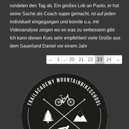
rundeten den Tag ab. Ein großes Lob an Paolo, er hat
seine Sache als Coach super gemacht, ist auf jeden
individuell eingegangen und konnte u.a. mit
Videoanalyse zeigen wo es was zu verbessern gibt.
Ich kann diesen Kurs sehr empfehlen! viele Grüße aus
dem Sauerland Daniel vor einem Jahr
Navigation
←
1
...
20
21
22
23
24
→
der
Gästebuchliste