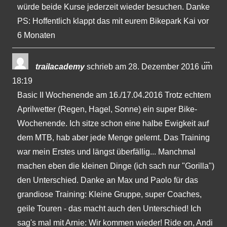
würde beide Kurse jederzeit wieder besuchen. Danke
PS: Hoffentlich klappt das mit eurem Bikepark Kai vor
6 Monaten
Dies
...
trailacademy
schrieb am
28. Dezember 2016
um
Met
18:19
ein-
Basic II Wochenende am 16./17.04.2016 Trotz echtem
Aprilwetter (Regen, Hagel, Sonne) ein super Bike-
Wochenende. Ich sitze schon eine halbe Ewigkeit auf
dem MTB, hab aber jede Menge gelernt. Das Training
war mein Erstes und längst überfällig... Manchmal
machen eben die kleinen Dinge (ich sach nur "Gorilla")
den Unterschied. Danke an Max und Paolo für das
grandiose Training: Kleine Gruppe, super Coaches,
geile Touren - das macht auch den Unterschied! Ich
sag's mal mit Arnie: Wir kommen wieder! Ride on, Andi