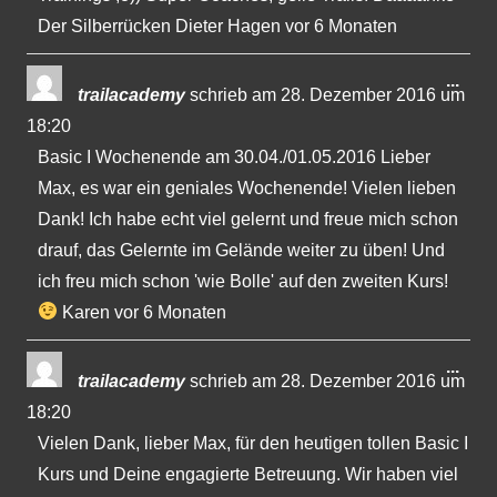
Der Silberrücken Dieter Hagen vor 6 Monaten
Dies
...
trailacademy
schrieb am
28. Dezember 2016
um
Met
18:20
ein-
Basic I Wochenende am 30.04./01.05.2016 Lieber
Max, es war ein geniales Wochenende! Vielen lieben
Dank! Ich habe echt viel gelernt und freue mich schon
drauf, das Gelernte im Gelände weiter zu üben! Und
ich freu mich schon 'wie Bolle' auf den zweiten Kurs!
Karen vor 6 Monaten
Dies
...
trailacademy
schrieb am
28. Dezember 2016
um
Met
18:20
ein-
Vielen Dank, lieber Max, für den heutigen tollen Basic I
Kurs und Deine engagierte Betreuung. Wir haben viel