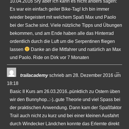
10.04.2016 Sry aber ich kann es nicht anders sagen:
Es war ein einfach geiler Bike-Tag! Ich bin immer
wieder begeistert mit welchem Spaß Max und Paolo
bei der Sache sind. Viele nützliche Tipps und Übungen
bekommen, und am Ende haben alle das Hinterrad
ordentlich durch die Luft um die Serpentinen fliegen
lassen
Danke an die Mitfahrer und natürlich an Max
und Paolo. Ride on Dirk vor 7 Monaten
Dies
...
trailacademy
schrieb am
28. Dezember 2016
um
Met
18:18
ein-
Basic II Kurs am 26.03.2016..pünktlich zu Ostern üben
wir den Bunnyhop..:-)..gute Theorie und viel Spass bei
der praktischen Anwendung. Dann kam der Spaßfaktor
Trail auch nicht zu kurz und bei einer kleinen Ausfahrt
durch Windecker Ländchen konnte das Erlernte direkt