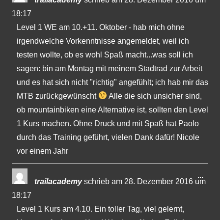
Met
18:17
ein-
Level 1 WE am 10.+11. Oktober - hab mich ohne
irgendwelche Vorkenntnisse angemeldet, weil ich
testen wollte, ob es wohl Spaß macht...was soll ich
sagen: bin am Montag mit meinem Stadtrad zur Arbeit
und es hat sich nicht "richtig" angefühlt; ich hab mir das
MTB zurückgewünscht
Alle die sich unsicher sind,
ob mountainbiken eine Alternative ist, sollten den Level
1 Kurs machen. Ohne Druck und mit Spaß hat Paolo
durch das Training geführt, vielen Dank dafür! Nicole
vor einem Jahr
Dies
...
trailacademy
schrieb am
28. Dezember 2016
um
Met
18:17
ein-
Level 1 Kurs am 4.10. Ein toller Tag, viel gelernt,