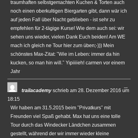
traumhaften selbstgemachten Kuchen & Torten auch
noch einen oberkultigen Biergarten gibt, dann wär ich
auf jeden Fall über Nacht geblieben - ist sehr zu
empfehlen für 2-tägige Kurse! Wie dem auch sei: wir
sehen uns wieder, vielen Dank Euch beiden! Am WE
mach ich gleich ne Tour hier zum üben;-))) Mein
schönstes Max-Zitat: "Wie im Leben: immer da hin
kucken, so man hin will." Yipiiiieh! carmen vor einem
Jahr
Dies
...
trailacademy
schrieb am
28. Dezember 2016
um
Met
18:15
ein-
Wir haben am 31.5.2015 beim "Privatkurs" mit
Freunden viel Spaß gehabt. Max hat uns eine tolle
Tour durch das Windecker Ländchen zusammen
gestellt, während der wir immer wieder kleine