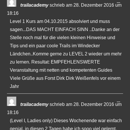
Dies
...
trailacademy
schrieb am
28. Dezember 2016
um
Met
18:16
ein-
Level 1 Kurs am 04.10.2015 absolviert und muss
sagen...DAS MACHT EINFACH SINN ..Danke an der
Stelle noch mal für die vielen kleinen Hinweise und
Tips und ein paar coole Trails im Windecker
Ländchen..Komme gerne zu LEVEL 2 wieder um mehr
zu lernen. Resultat: EMPFEHLENSWERTE
Veranstaltung mit netten und kompetenten Guides
Viele Grüße aus Forst Dirk Dirk Weißenfels vor einem
Jahr
Dies
...
trailacademy
schrieb am
28. Dezember 2016
um
Met
18:16
ein-
(Level I, Ladies only) Dieses Wochenende war einfach
genial, in diesen 2 Tagen habe ich sooo viel gelernt.