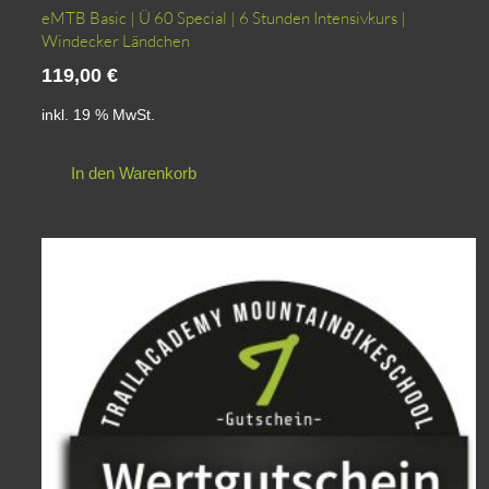
eMTB Basic | Ü 60 Special | 6 Stunden Intensivkurs |
Windecker Ländchen
119,00
€
inkl. 19 % MwSt.
In den Warenkorb