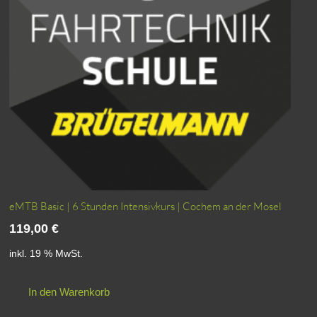
auf
der
Produktseite
gewählt
werden
eMTB Basic | 6 Stunden Intensivkurs | Cochem an der Mosel
119,00
€
inkl. 19 % MwSt.
In den Warenkorb