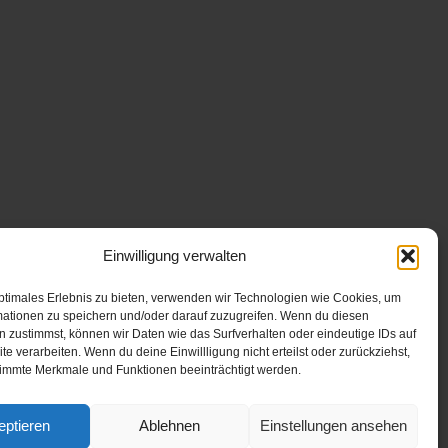
Einwilligung verwalten
ptimales Erlebnis zu bieten, verwenden wir Technologien wie Cookies, um
mationen zu speichern und/oder darauf zuzugreifen. Wenn du diesen
 zustimmst, können wir Daten wie das Surfverhalten oder eindeutige IDs auf
te verarbeiten. Wenn du deine Einwillligung nicht erteilst oder zurückziehst,
immte Merkmale und Funktionen beeinträchtigt werden.
eptieren
Ablehnen
Einstellungen ansehen