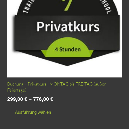
der
Produktseite
gewählt
werden
Buchung – Privatkurs | MONTAG bis FREITAG (außer
Feiertage)
299,00
€
–
776,00
€
Dieses
Ausführung wählen
Produkt
weist
mehrere