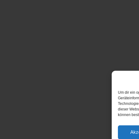
Um dir ein o
Geräteinfor
Technologien
dieser Websi
können best
Akz