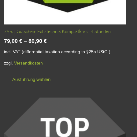
79 € | Gutschein Fahrtechnik Kompaktkurs | 4 Stunden
79,00
€
–
80,90
€
incl. VAT (differential taxation according to §25a UStG.)
zzgl.
Versandkosten
Dieses
Ausführung wählen
Produkt
weist
mehrere
Varianten
auf.
Die
Optionen
können