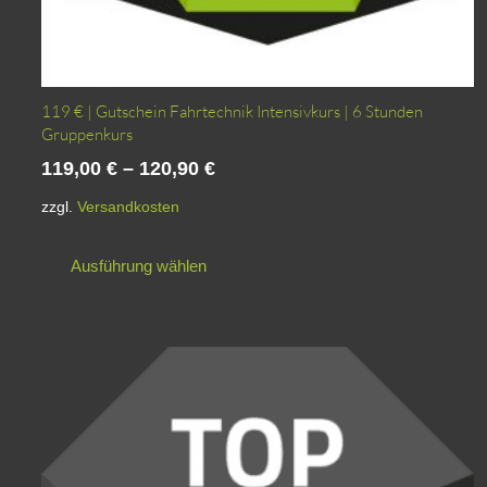
119 € | Gutschein Fahrtechnik Intensivkurs | 6 Stunden
Gruppenkurs
119,00
€
–
120,90
€
zzgl.
Versandkosten
Dieses
Ausführung wählen
Produkt
weist
mehrere
Varianten
auf.
Die
Optionen
können