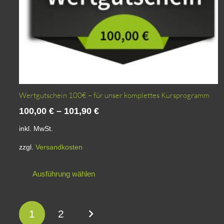
Wertgutschein 100€ – für unser komplettes Kursprogramm
100,00
€
–
101,90
€
inkl. MwSt.
zzgl.
Versandkosten
Dieses
Ausführung wählen
Produkt
weist
mehrere
Seitennummerierung
1
2
Varianten