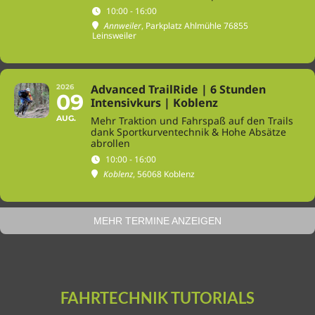
10:00 - 16:00
Annweiler
, Parkplatz Ahlmühle 76855
Leinsweiler
Advanced TrailRide | 6 Stunden
2026
09
Intensivkurs | Koblenz
AUG.
Mehr Traktion und Fahrspaß auf den Trails
dank Sportkurventechnik & Hohe Absätze
abrollen
10:00 - 16:00
Koblenz
, 56068 Koblenz
MEHR TERMINE ANZEIGEN
FAHRTECHNIK TUTORIALS