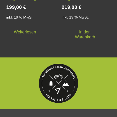
werden
199,00
€
219,00
€
inkl. 19 % MwSt.
inkl. 19 % MwSt.
Weiterlesen
In den
Warenkorb