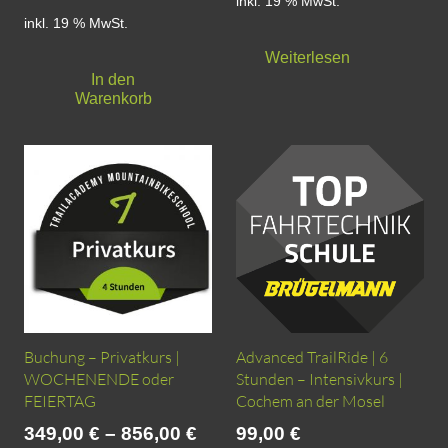
inkl. 19 % MwSt.
inkl. 19 % MwSt.
Weiterlesen
In den
Warenkorb
Buchung – Privatkurs |
Advanced TrailRide | 6
WOCHENENDE oder
Stunden – Intensivkurs |
FEIERTAG
Cochem an der Mosel
349,00
€
–
856,00
€
99,00
€