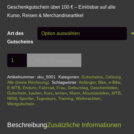
Geschenkgutschein über 100 € – Einlösbar auf alle
Kurse, Reisen & Merchandiseartikel
Art des
Gutscheins
Wertgutschein
In den Warenkorb
100€
-
Artikelnummer:
sku_5001
Kategorien:
Gutscheine
,
Zahlung
Alle (keine Rechnung)
Schlagwörter:
Anfänger
,
Bike
,
e-Bike
,
für
E-MTB
,
Enduro
,
Fahrrad
,
Frau
,
Geburstag
,
Geschenkidee
,
unser
Gutschein
,
kaufen
,
Kurs
,
lernen
,
Mann
,
Mountainbiker
,
MTB
,
NRW
,
Sportler
,
Tageskurs
,
Training
,
Weihnachten
,
komplettes
Wertgutschein
Kursprogramm
Menge
Beschreibung
Zusätzliche Informationen