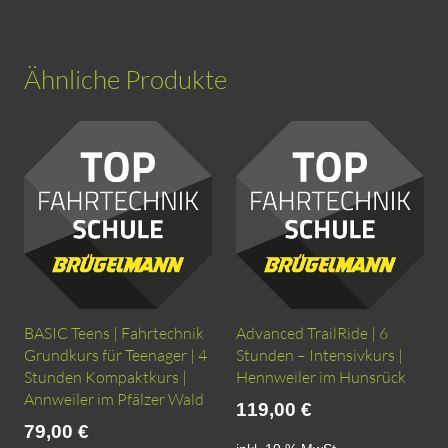
Ähnliche Produkte
BASIC Teens | Fahrtechnik
Advanced TrailRide | 6
Grundkurs für Teenager | 4
Stunden – Intensivkurs |
Stunden Kompaktkurs |
Hennweiler im Hunsrück
Annweiler im Pfälzer Wald
119,00
€
79,00
€