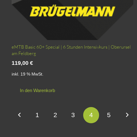
eMTB Basic 60+ Special | 6 Stunden Intensivkurs | Oberursel
am Feldberg
119,00
€
inkl. 19 % MwSt.
In den Warenkorb
Seitennummerierung
1
2
3
4
5
der