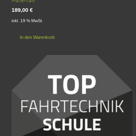
Pfälzerwald
189,00
€
inkl. 19 % MwSt.
In den Warenkorb