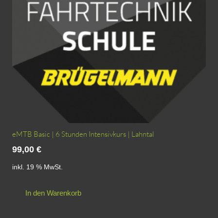
eMTB Basic | 6 Stunden Intensivkurs | Lahntal
99,00
€
inkl. 19 % MwSt.
In den Warenkorb