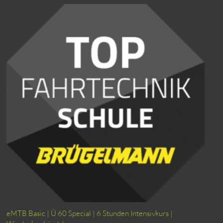
eMTB Basic | Ü 60 Special | 6 Stunden Intensivkurs |