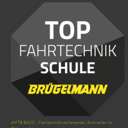
eMTB BASIC | Fahrtechnikwochenende | Annweiler im