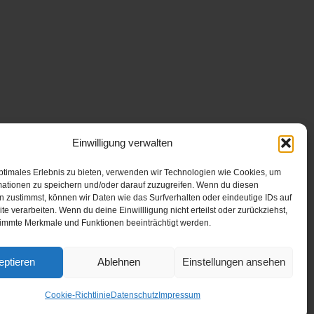
Einwilligung verwalten
ptimales Erlebnis zu bieten, verwenden wir Technologien wie Cookies, um
mationen zu speichern und/oder darauf zuzugreifen. Wenn du diesen
 zustimmst, können wir Daten wie das Surfverhalten oder eindeutige IDs auf
te verarbeiten. Wenn du deine Einwillligung nicht erteilst oder zurückziehst,
immte Merkmale und Funktionen beeinträchtigt werden.
eptieren
Ablehnen
Einstellungen ansehen
Cookie-Richtlinie
Datenschutz
Impressum