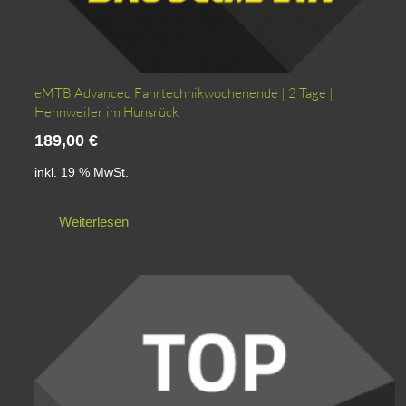
eMTB Advanced Fahrtechnikwochenende | 2 Tage |
Hennweiler im Hunsrück
189,00
€
inkl. 19 % MwSt.
Weiterlesen