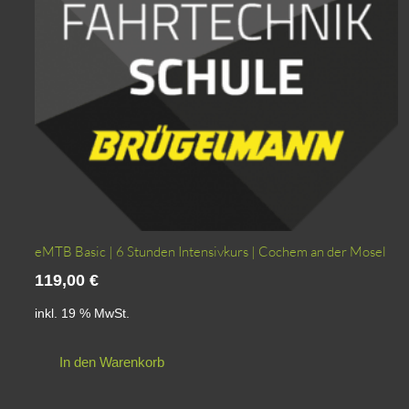
eMTB Basic | 6 Stunden Intensivkurs | Cochem an der Mosel
119,00
€
inkl. 19 % MwSt.
In den Warenkorb