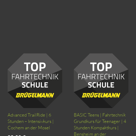
Advanced TrailRide | 6
BASIC Teens | Fahrtechnik
Stunden – Intensivkurs |
Grundkurs für Teenager | 4
Cochem an der Mosel
Stunden Kompaktkurs |
Bensheim an der