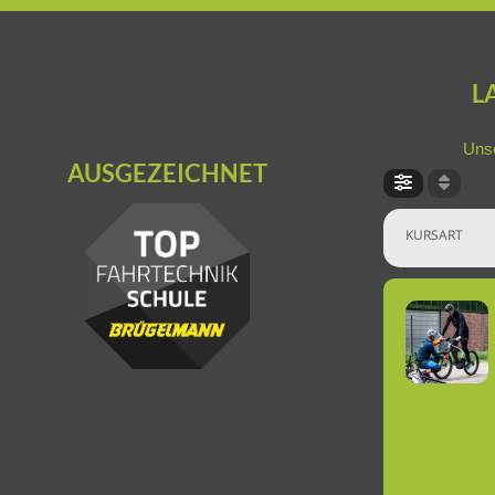
L
Unse
AUSGEZEICHNET
KURSART