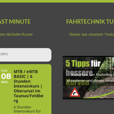
AST MINUTE
FAHRTECHNIK TU
re nächsten Kurse:
Neues aus unserem
Youtu
ORTE
MTB / eMTB
2026
08
Klicke hier, um Marketing
BASIC | 6
akzeptieren und diesen Inhalt
Stunden
AUG.
Intensivkurs |
Oberursel im
Taunus/Feldbe
rg
6 Stunden
Intensivkurs für