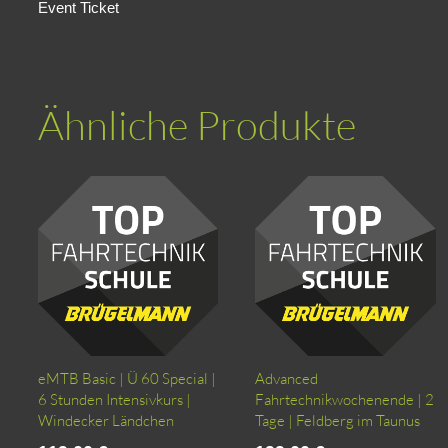
Event Ticket
Ähnliche Produkte
eMTB Basic | Ü 60 Special |
Advanced
6 Stunden Intensivkurs |
Fahrtechnikwochenende | 2
Windecker Ländchen
Tage | Feldberg im Taunus