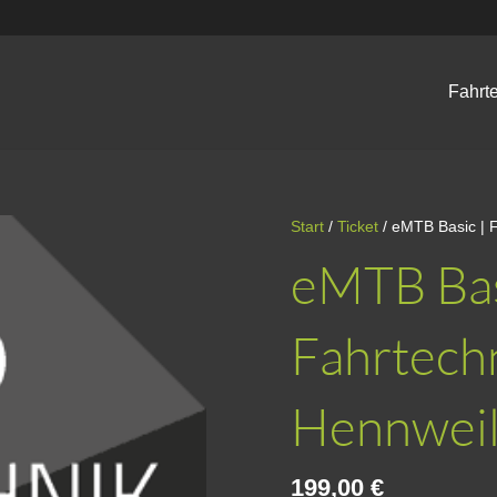
Fahrt
Start
/
Ticket
/ eMTB Basic | 
eMTB Bas
Fahrtech
Hennweil
199,00
€