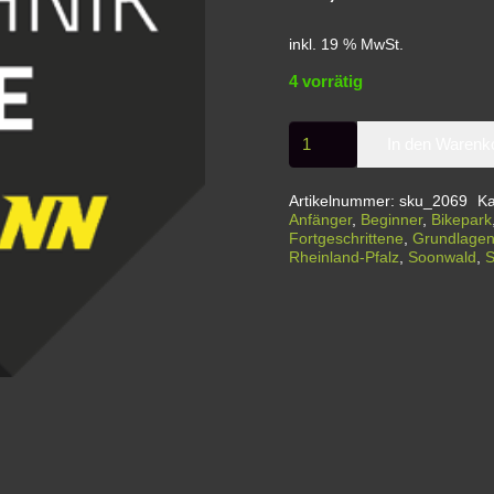
inkl. 19 % MwSt.
4 vorrätig
eMTB
In den Warenk
Basic
|
Artikelnummer:
sku_2069
Ka
Fahrtechnikwochenende
Anfänger
,
Beginner
,
Bikepark
Fortgeschrittene
,
Grundlage
|
Rheinland-Pfalz
,
Soonwald
,
S
Hennweiler
im
Hunsrück
Menge