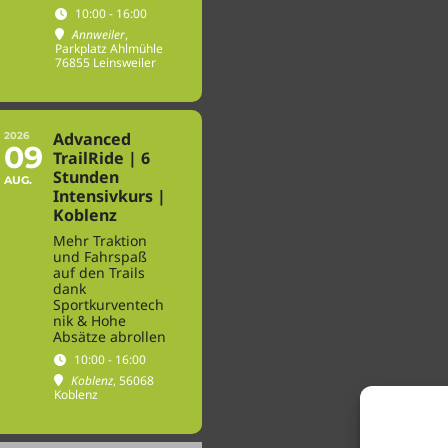
10:00 - 16:00
Annweiler
,
Parkplatz Ahlmühle
76855 Leinsweiler
Advanced
2026
09
TrailRide | 6
Stunden
AUG.
Intensivkurs |
Koblenz
Mehr Traktion
und Fahrspaß
auf den Trails
dank
Sportkurventech
nik & Hohe
Absätze abrollen
10:00 - 16:00
Koblenz
, 56068
Koblenz