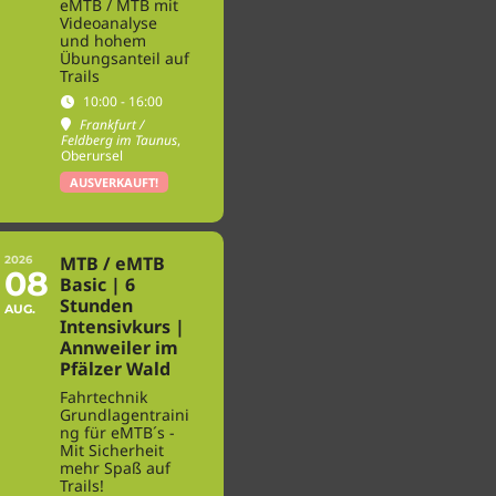
eMTB / MTB mit
Videoanalyse
und hohem
Übungsanteil auf
Trails
10:00 - 16:00
Frankfurt /
Feldberg im Taunus
,
Oberursel
AUSVERKAUFT!
MTB / eMTB
2026
08
Basic | 6
Stunden
AUG.
Intensivkurs |
Annweiler im
Pfälzer Wald
Fahrtechnik
Grundlagentraini
ng für eMTB´s -
Mit Sicherheit
mehr Spaß auf
Trails!