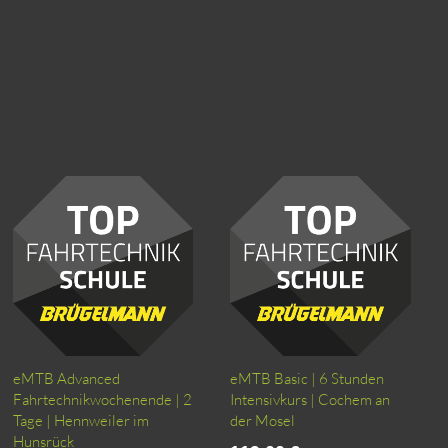
eMTB Advanced
eMTB Basic | 6 Stunden
Fahrtechnikwochenende | 2
Intensivkurs | Cochem an
Tage | Hennweiler im
der Mosel
Hunsrück