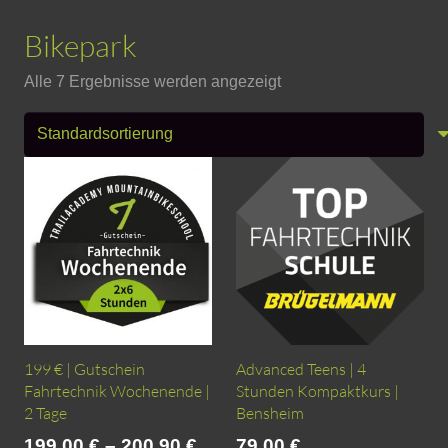
Bikepark
Alle 7 Ergebnisse werden angezeigt
199 € | Gutschein
Advanced Teens | 4
Fahrtechnik Wochenende |
Stunden Kompaktkurs |
2 Tage
Bensheim
199,00
€
–
200,90
€
79,00
€