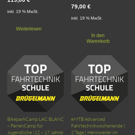
79,00
€
inkl. 19 % MwSt.
inkl. 19 % MwSt.
Weiterlesen
In den
Warenkorb
BikeparkCamp LAC BLANC
eMTB Advanced
– FerienCamp für
Fahrtechnikwochenende |
Jugendliche (12 – 17 Jahre)
2 Tage | Hennweiler im