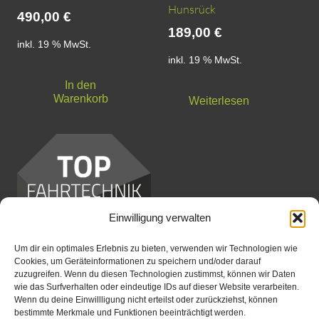
Hunsrück
490,00
€
189,00
€
inkl. 19 % MwSt.
inkl. 19 % MwSt.
In den
Warenkorb
Weiterlesen
Einwilligung verwalten
Um dir ein optimales Erlebnis zu bieten, verwenden wir Technologien wie
Cookies, um Geräteinformationen zu speichern und/oder darauf
zuzugreifen. Wenn du diesen Technologien zustimmst, können wir Daten
eMTB Basic |
wie das Surfverhalten oder eindeutige IDs auf dieser Website verarbeiten.
Fahrtechnikwochenende |
Wenn du deine Einwillligung nicht erteilst oder zurückziehst, können
bestimmte Merkmale und Funktionen beeinträchtigt werden.
Hennweiler im Hunsrück