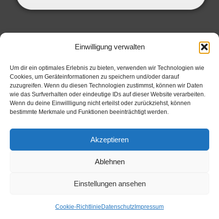
SERVICE INFORMATIONEN
Einwilligung verwalten
Datenschutzbelehrung
Um dir ein optimales Erlebnis zu bieten, verwenden wir Technologien wie
Cookies, um Geräteinformationen zu speichern und/oder darauf
Widerrufsbelehrung
zuzugreifen. Wenn du diesen Technologien zustimmst, können wir Daten
Allgemeine Geschäftsbedingungen
wie das Surfverhalten oder eindeutige IDs auf dieser Website verarbeiten.
Wenn du deine Einwillligung nicht erteilst oder zurückziehst, können
Zahlungsarten
bestimmte Merkmale und Funktionen beeinträchtigt werden.
Impressum
Cookie Richtlinie
Akzeptieren
Ablehnen
Einstellungen ansehen
© 2026
Cookie-Richtlinie
Datenschutz
Impressum