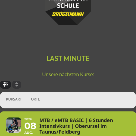
LAST MINUTE
Unsere nächsten Kurse:
KURSART
ORTE
MTB / eMTB BASIC | 6 Stunden
2026
08
Intensivkurs | Oberursel im
Taunus/Feldberg
AUG.