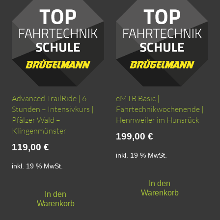
Advanced TrailRide | 6
eMTB Basic |
Stunden – Intensivkurs |
Fahrtechnikwochenende |
Pfälzer Wald –
Hennweiler im Hunsrück
Klingenmünster
199,00
€
119,00
€
inkl. 19 % MwSt.
inkl. 19 % MwSt.
In den
Warenkorb
In den
Warenkorb