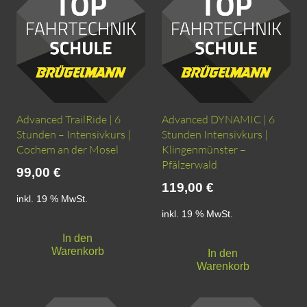
Advanced TrailRide | 6
Advanced DYNAMIC | 6
Stunden – Intensivkurs |
Stunden Intensivkurs |
Cochem an der Mosel
Klingenmünster –
Pfälzerwald
99,00
€
119,00
€
inkl. 19 % MwSt.
inkl. 19 % MwSt.
In den
Warenkorb
In den
Warenkorb