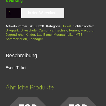
8 vorrätig
BikeparkCamp
In den Warenkorb
LAC
BLANC
Artikelnummer:
sku_3328
Kategorie:
Ticket
Schlagwörter:
Bikepark
,
Bikeschule
,
Camp
,
Fahrtechnik
,
Ferien
,
Freiburg
,
-
Jugendliche
,
Kinder
,
Lac Blanc
,
Mountainbike
,
MTB
,
FerienCamp
Sommerferien
,
Teenager
für
Jugendliche
Beschreibung
(12
-
Event Ticket
17
Jahre)
Menge
Ähnliche Produkte