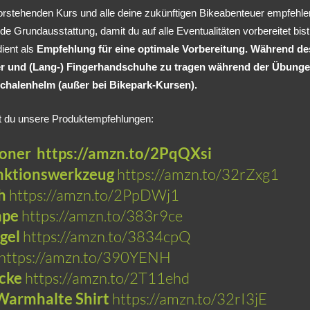
orstehenden Kurs und alle deine zukünftigen Bikeabenteuer empfehle
nde Grundausstattung, damit du auf alle Eventualitäten vorbereitet bist
dient als
Empfehlung für eine optimale Vorbereitung. Während des
 und (Lang-) Fingerhandschuhe zu tragen während der Übungen.
chalenhelm (außer bei Bikepark-Kursen).
st du unsere Produktempfehlungen:
honer
https://amzn.to/2PqQXsi
nktionswerkzeug
https://amzn.to/32rZxg1
h
https://amzn.to/2PpDWj1
mpe
https://amzn.to/383r9ce
gel
https://amzn.to/3834cpQ
https://amzn.to/390YENH
cke
https://amzn.to/2T11ehd
Warmhalte Shirt
https://amzn.to/32rI3jE