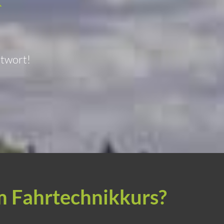
ntwort!
im Fahrtechnikkurs?