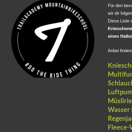
Für den bev
wir dir folge
Diese Liste 
Knieschoner
einen Halbs
Anbei finde
Kniesc
Multifu
Schlauc
Luftpu
Müslirie
Wasser
Regenja
Fleece-