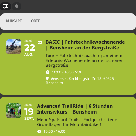
Absätze & Steilabfahrten
trailsüchtige eMTB-Biker.
nur für dich!
warten auf dich!
KURSART
ORTE
BASIC | Fahrtechnikwochenende
2026
23
22
| Bensheim an der Bergstraße
AUG.
Tour + Fahrtechnikcoaching an einem
Erlebnis-Wochenende an der schönen
Bergstraße
10:00 - 16:00
(23)
Bensheim
, Kirchbergstraße 18, 64625
Bensheim
Advanced TrailRide | 6 Stunden
2026
19
Intensivkurs | Bensheim
SEPT.
Mehr Spaß auf Trails - Fortgeschrittene
Grundlagen für Mountainbiker!
10:00 - 16:00