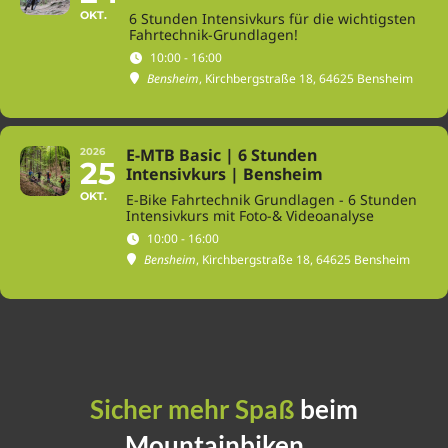
OKT.
6 Stunden Intensivkurs für die wichtigsten
Fahrtechnik-Grundlagen!
10:00 - 16:00
Bensheim
, Kirchbergstraße 18, 64625 Bensheim
E-MTB Basic | 6 Stunden
2026
25
Intensivkurs | Bensheim
OKT.
E-Bike Fahrtechnik Grundlagen - 6 Stunden
Intensivkurs mit Foto-& Videoanalyse
10:00 - 16:00
Bensheim
, Kirchbergstraße 18, 64625 Bensheim
Sicher mehr Spaß
beim
Mountainbiken…