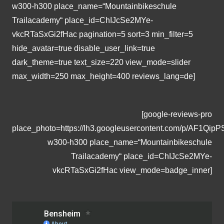
w300-h300 place_name=“Mountainbikeschule
Trailacademy“ place_id=ChIJcSe2MYe-
vkcRTaSxGi2fHac pagination=5 sort=3 min_filter=5
hide_avatar=true disable_user_link=true
dark_theme=true text_size=220 view_mode=slider
max_width=250 max_height=400 reviews_lang=de]
[google-reviews-pro
place_photo=https://lh3.googleusercontent.com/p/AF1
w300-h300 place_name=“Mountainbikeschule
Trailacademy“ place_id=ChIJcSe2MYe-
vkcRTaSxGi2fHac view_mode=badge_inner]