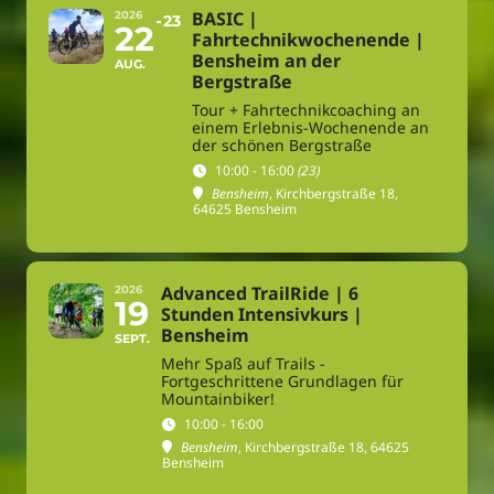
BASIC |
2026
23
22
Fahrtechnikwochenende |
Bensheim an der
AUG.
Bergstraße
Tour + Fahrtechnikcoaching an
einem Erlebnis-Wochenende an
der schönen Bergstraße
10:00 - 16:00
(23)
Bensheim
, Kirchbergstraße 18,
64625 Bensheim
Advanced TrailRide | 6
2026
19
Stunden Intensivkurs |
Bensheim
SEPT.
Mehr Spaß auf Trails -
Fortgeschrittene Grundlagen für
Mountainbiker!
10:00 - 16:00
Bensheim
, Kirchbergstraße 18, 64625
Bensheim