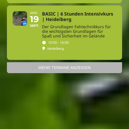
BASIC | 6 Stunden Intensivkurs
2026
19
| Heidelberg
SEPT.
Der Grundlagen Fahtechnikkurs für
die wichtigsten Grundlagen für
Spaß und Sicherheit im Gelände
10:00 - 16:00
Heidelberg
MEHR TERMINE ANZEIGEN