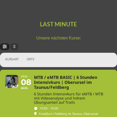
LAST MINUTE
Unsere nächsten Kurse:
KURSART
ORTE
MTB / eMTB BASIC | 6 Stunden
2026
08
Intensivkurs | Oberursel im
Taunus/Feldberg
AUG.
6 Stunden Intensivkurs für eMTB / MTB
mit Videoanalyse und hohem
Übungsanteil auf Trails
10:00 - 16:00
Frankfurt / Feldberg im Taunus
, Oberursel