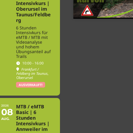
Intensivkurs |
Oberursel im
Taunus/Feldbe
rg
6 Stunden
Intensivkurs für
eMTB / MTB mit
Videoanalyse
und hohem
Übungsanteil auf
Trails
10:00 - 16:00
Frankfurt /
Feldberg im Taunus
,
Oberursel
AUSVERKAUFT!
MTB / eMTB
2026
08
Basic | 6
Stunden
AUG.
Intensivkurs |
Annweiler im