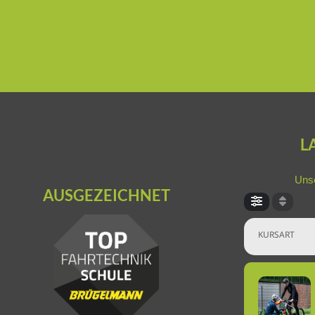
L
Unse
AUSGEZEICHNET
KURSART