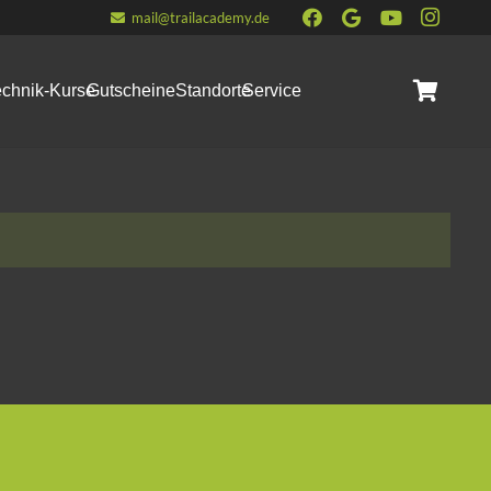
mail@trailacademy.de
echnik-Kurse
Gutscheine
Standorte
Service