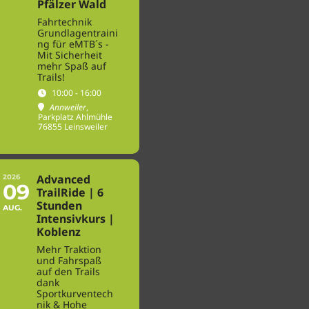
Pfälzer Wald
Fahrtechnik
Grundlagentraini
ng für eMTB´s -
Mit Sicherheit
mehr Spaß auf
Trails!
10:00 - 16:00
Annweiler
,
Parkplatz Ahlmühle
76855 Leinsweiler
Advanced
2026
09
TrailRide | 6
Stunden
AUG.
Intensivkurs |
Koblenz
Mehr Traktion
und Fahrspaß
auf den Trails
dank
Sportkurventech
nik & Hohe