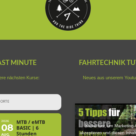
AST MINUTE
FAHRTECHNIK TU
re nächsten Kurse:
Neues aus unserem
Youtu
ORTE
MTB / eMTB
2026
08
Klicke hier, um Marketing
BASIC | 6
akzeptieren und diesen Inhalt
Stunden
AUG.