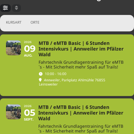
Termin & Level sind frei
Die Mountainbike-
wählbar.
Fahrtechnik Grundlagen
für eMTB Piloten
KURSART
ORTE
MTB / eMTB Basic | 6 Stunden
2026
09
Intensivkurs | Annweiler im Pfälzer
Wald
AUG.
Fahrtechnik Grundlagentraining für eMTB
´s - Mit Sicherheit mehr Spaß auf Trails!
10:00 - 16:00
Annweiler
, Parkplatz Ahlmühle 76855
Leinsweiler
MTB / eMTB Basic | 6 Stunden
2026
05
Intensivkurs | Annweiler im Pfälzer
Wald
SEPT.
Fahrtechnik Grundlagentraining für eMTB
´s - Mit Sicherheit mehr Spaß auf Trails!