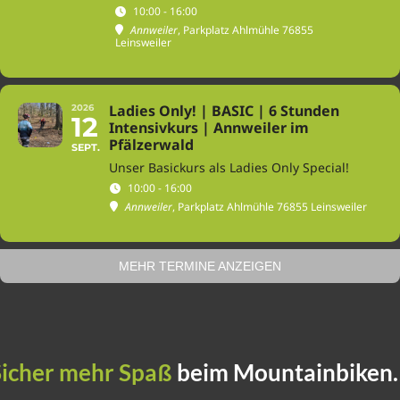
10:00 - 16:00
Annweiler
, Parkplatz Ahlmühle 76855
Leinsweiler
Ladies Only! | BASIC | 6 Stunden
2026
12
Intensivkurs | Annweiler im
Pfälzerwald
SEPT.
Unser Basickurs als Ladies Only Special!
10:00 - 16:00
Annweiler
, Parkplatz Ahlmühle 76855 Leinsweiler
MEHR TERMINE ANZEIGEN
Sicher mehr Spaß
beim Mountainbiken