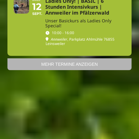
Ladies Only! | BASIC | 6
12
Stunden Intensivkurs |
Annweiler im Pfälzerwald
SEPT.
Unser Basickurs als Ladies Only
Special!
10:00 - 16:00
Annweiler
, Parkplatz Ahlmühle 76855
Leinsweiler
MEHR TERMINE ANZEIGEN