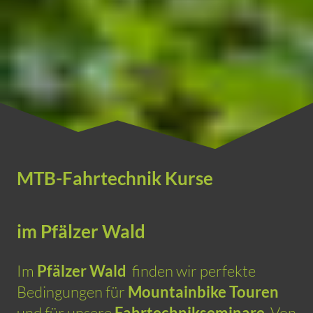
MTB-Fahrtechnik Kurse
im Pfälzer Wald
Im
Pfälzer Wald
finden wir perfekte
Bedingungen für
Mountainbike Touren
und für unsere
Fahrtechnikseminare
. Von