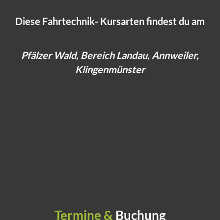
Diese Fahrtechnik- Kursarten findest du am
Pfälzer Wald, Bereich Landau, Annweiler,
Klingenmünster
Basic
Advanced
Privatkurse
eMTB
GUTSCHEINE
TrailRide
Individuelles Coaching
Mach jemandem eine
Die Mountainbike-
eMTB
nur für dich!
Freude mit unserem
Fahrtechnik Grundlagen
Geschenkgutschein.
Termine &
Buchung
für eMTB Piloten