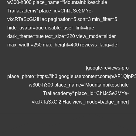
w300-h300 place_name=“Mountainbikeschule
Trailacademy“ place_id=ChIJcSe2MYe-
vkcRTaSxGi2fHac pagination=5 sort=3 min_filter=5
hide_avatar=true disable_user_link=true
dark_theme=true text_size=220 view_mode=slider
max_width=250 max_height=400 reviews_lang=de]
[google-reviews-pro
place_photo=https://lh3.googleusercontent.com/p/AF1
w300-h300 place_name=“Mountainbikeschule
Trailacademy“ place_id=ChIJcSe2MYe-
vkcRTaSxGi2fHac view_mode=badge_inner]