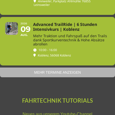
Annweiler
, Parkplatz Ahlmühle 76855
Leinsweiler
Advanced TrailRide | 6 Stunden
2026
09
Intensivkurs | Koblenz
AUG.
Mehr Traktion und Fahrspaß auf den Trails
dank Sportkurventechnik & Hohe Absätze
abrollen
10:00 - 16:00
Koblenz
, 56068 Koblenz
MEHR TERMINE ANZEIGEN
FAHRTECHNIK TUTORIALS
Neues aus unserem
Youtube-Channel