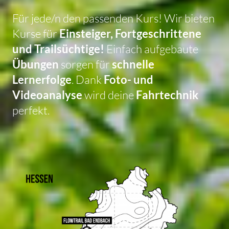
Für jede/n den passenden Kurs! Wir bieten
Kurse für
Einsteiger, Fortgeschrittene
und Trailsüchtige!
Einfach aufgebaute
Übungen
sorgen für
schnelle
Lernerfolge
. Dank
Foto- und
Videoanalyse
wird deine
Fahrtechnik
perfekt.