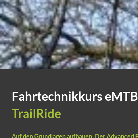
Fahrtechnikkurs eMTB
TrailRide
Auf den Grundlagen aufbauen. Der Advanced F