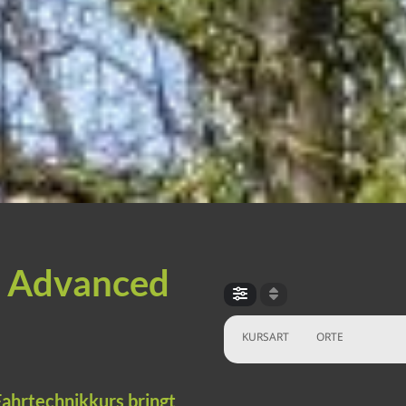
Advanced
KURSART
ORTE
ahrtechnikkurs bringt