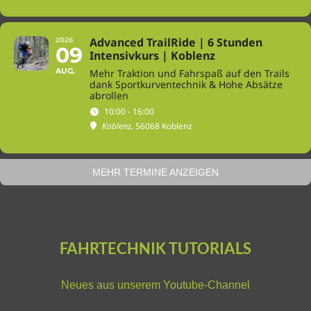
Advanced TrailRide | 6 Stunden
2026
09
Intensivkurs | Koblenz
AUG.
Mehr Traktion und Fahrspaß auf den Trails
dank Sportkurventechnik & Hohe Absätze
abrollen
10:00 - 16:00
Koblenz
, 56068 Koblenz
MEHR TERMINE ANZEIGEN
FAHRTECHNIK TUTORIALS
Neues aus unserem
Youtube-Channel