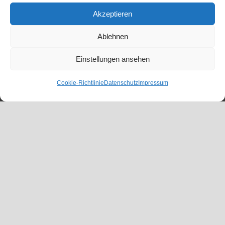
Akzeptieren
Ablehnen
Einstellungen ansehen
Cookie-Richtlinie
Datenschutz
Impressum
SERVICE INFORMATIONEN
Datenschutzbelehrung
Widerrufsbelehrung
Allgemeine Geschäftsbedingungen
Zahlungsarten
Impressum
Cookie Richtlinie