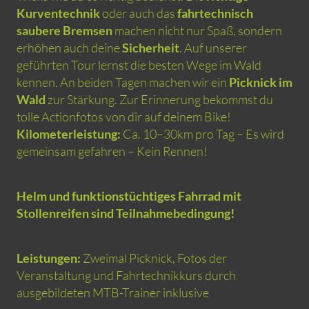
Kurventechnik
oder auch das
fahrtechnisch
saubere Bremsen
machen nicht nur Spaß, sondern
erhöhen auch deine
Sicherheit
. Auf unserer
geführten Tour lernst die besten Wege im Wald
kennen. An beiden Tagen machen wir ein
Picknick im
Wald
zur Stärkung. Zur Erinnerung bekommst du
tolle Actionfotos von dir auf deinem Bike!
Kilometerleistung:
Ca. 10–30km pro Tag – Es wird
gemeinsam gefahren – Kein Rennen!
Helm und funktionstüchtiges Fahrrad mit
Stollenreifen sind Teilnahmebedingung!
Leistungen:
Zweimal Picknick, Fotos der
Veranstaltung und Fahrtechnikkurs durch
ausgebildeten MTB-Trainer inklusive