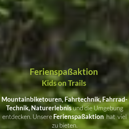
Ferienspaßaktion
Kids on Trails
Mountainbiketouren, Fahrtechnik, Fahrrad-
Technik, Naturerlebnis
und die Umgebung
entdecken. Unsere
Ferienspaßaktion
hat viel
zu bieten.