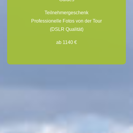
inkl. Fahrtechnik-Coachings
Teilnehmergeschenk
Professionelle Fotos von der Tour
(DSLR Qualität)
ab 1140 €