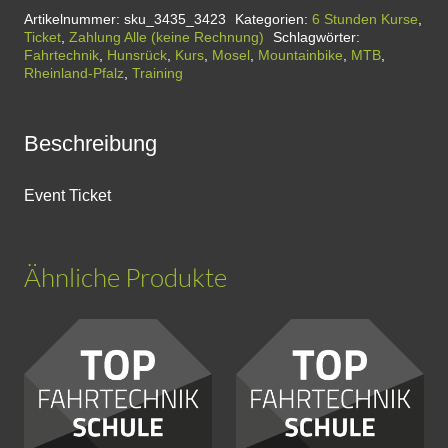
|
Artikelnummer:
sku_3435_3423
Kategorien:
6 Stunden Kurse
,
Ticket
,
Zahlung Alle (keine Rechnung)
Schlagwörter:
6
Fahrtechnik
,
Hunsrück
,
Kurs
,
Mosel
,
Mountainbike
,
MTB
,
Stunden
Rheinland-Pfalz
,
Training
-
Intensivkurs
Beschreibung
|
Cochem
Event Ticket
an
der
Mosel
Ähnliche Produkte
(Copy)
Menge