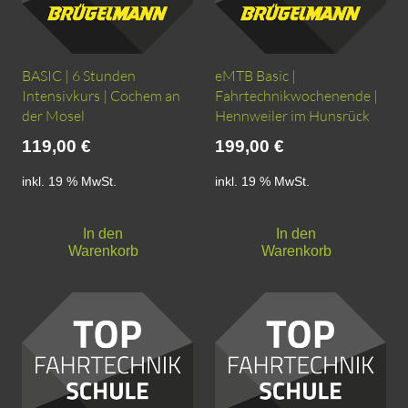
BASIC | 6 Stunden
eMTB Basic |
Intensivkurs | Cochem an
Fahrtechnikwochenende |
der Mosel
Hennweiler im Hunsrück
119,00
€
199,00
€
inkl. 19 % MwSt.
inkl. 19 % MwSt.
In den
In den
Warenkorb
Warenkorb