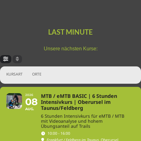
LAST MINUTE
Unsere nächsten Kurse:
KURSART
ORTE
MTB / eMTB BASIC | 6 Stunden
2026
08
Intensivkurs | Oberursel im
Taunus/Feldberg
AUG.
6 Stunden Intensivkurs für eMTB / MTB
mit Videoanalyse und hohem
Übungsanteil auf Trails
10:00 - 16:00
Frankfurt / Feldberg im Taunus
, Oberursel