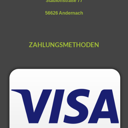
Stadionstraße 77
56626 Andernach
ZAHLUNGSMETHODEN