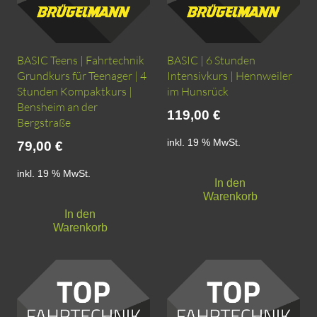
BASIC Teens | Fahrtechnik
BASIC | 6 Stunden
Grundkurs für Teenager | 4
Intensivkurs | Hennweiler
Stunden Kompaktkurs |
im Hunsrück
Bensheim an der
119,00
€
Bergstraße
inkl. 19 % MwSt.
79,00
€
inkl. 19 % MwSt.
In den
Warenkorb
In den
Warenkorb