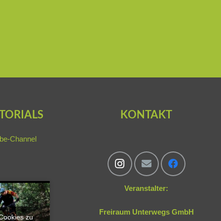
TORIALS
KONTAKT
be-Channel
Veranstalter:
Freiraum Unterwegs GmbH
-Cookies zu