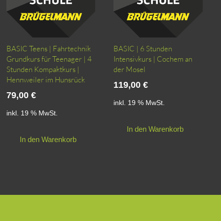
BASIC Teens | Fahrtechnik
BASIC | 6 Stunden
Grundkurs für Teenager | 4
Intensivkurs | Cochem an
Stunden Kompaktkurs |
der Mosel
Hennweiler im Hunsrück
119,00
€
79,00
€
inkl. 19 % MwSt.
inkl. 19 % MwSt.
In den Warenkorb
In den Warenkorb