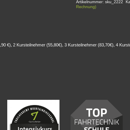
Artikelnummer:
sku_2222
Ka
für
Rechnung)
zweitägige
Kurse
Menge
,90 €), 2 Kursteilnehmer (55,80€), 3 Kursteilnehmer (83,70€), 4 Kurs