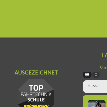
L
Unse
AUSGEZEICHNET
KURSART