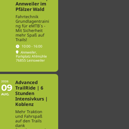
Annweiler im
Pfälzer Wald
Fahrtechnik
Grundlagentraini
ng für eMTB´s -
Mit Sicherheit
mehr Spaß auf
Trails!
10:00 - 16:00
Annweiler
,
Parkplatz Ahlmühle
76855 Leinsweiler
Advanced
2026
09
TrailRide | 6
Stunden
AUG.
Intensivkurs |
Koblenz
Mehr Traktion
und Fahrspaß
auf den Trails
dank