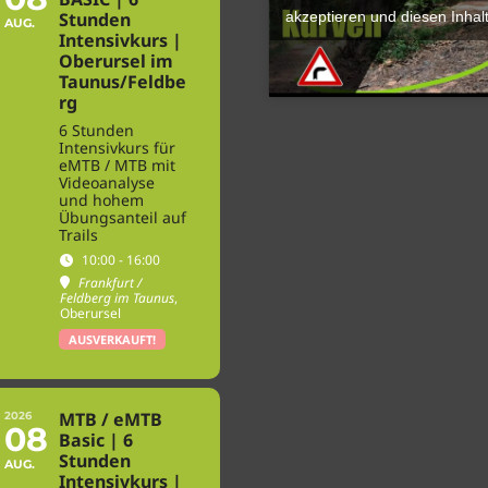
akzeptieren und diesen Inhalt
Stunden
AUG.
Intensivkurs |
Oberursel im
Taunus/Feldbe
rg
6 Stunden
Intensivkurs für
eMTB / MTB mit
Videoanalyse
und hohem
Übungsanteil auf
Trails
10:00 - 16:00
Frankfurt /
Feldberg im Taunus
,
Oberursel
AUSVERKAUFT!
MTB / eMTB
2026
08
Basic | 6
Stunden
AUG.
Intensivkurs |