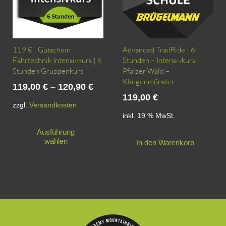
119 € | Gutschein
Advanced TrailRide | 6
Fahrtechnik Intensivkurs | 6
Stunden – Intensivkurs |
Stunden Gruppenkurs
Pfälzer Wald –
Klingenmünster
119,00
€
–
120,90
€
119,00
€
zzgl.
Versandkosten
inkl. 19 % MwSt.
Dieses
Ausführung
Produkt
wählen
In den Warenkorb
weist
mehrere
Varianten
auf.
Die
Optionen