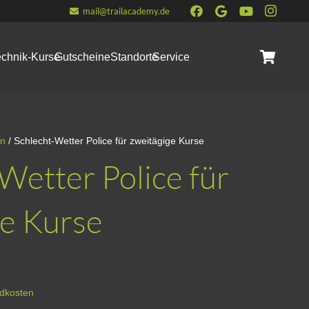
mail@trailacademy.de
echnik-Kurse
Gutscheine
Standorte
Service
Es befinden sich keine Produkte im Warenkorb.
en
/ Schlecht-Wetter Police für zweitägige Kurse
Wetter Police für
ge Kurse
dkosten