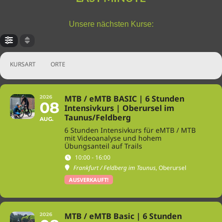
Unsere nächsten Kurse:
KURSART
ORTE
MTB / eMTB BASIC | 6 Stunden
2026
08
Intensivkurs | Oberursel im
Taunus/Feldberg
AUG.
6 Stunden Intensivkurs für eMTB / MTB
mit Videoanalyse und hohem
Übungsanteil auf Trails
10:00 - 16:00
Frankfurt / Feldberg im Taunus
, Oberursel
AUSVERKAUFT!
MTB / eMTB Basic | 6 Stunden
2026