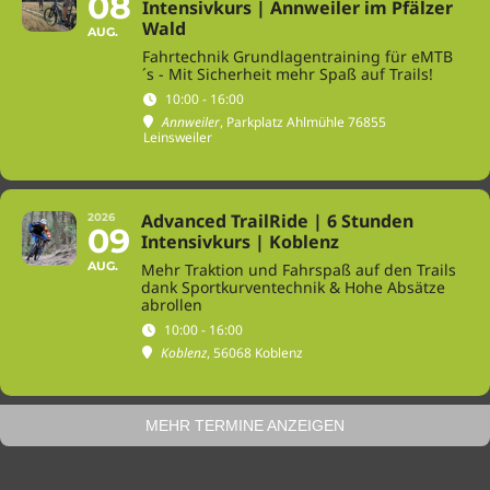
08
Intensivkurs | Annweiler im Pfälzer
Wald
AUG.
Fahrtechnik Grundlagentraining für eMTB
´s - Mit Sicherheit mehr Spaß auf Trails!
10:00 - 16:00
Annweiler
, Parkplatz Ahlmühle 76855
Leinsweiler
Advanced TrailRide | 6 Stunden
2026
09
Intensivkurs | Koblenz
AUG.
Mehr Traktion und Fahrspaß auf den Trails
dank Sportkurventechnik & Hohe Absätze
abrollen
10:00 - 16:00
Koblenz
, 56068 Koblenz
MEHR TERMINE ANZEIGEN