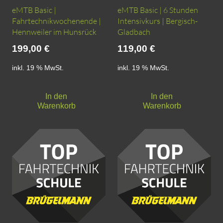
eMTB Basic |
eMTB Basic | 6 Stunden
Fahrtechnikwochenende |
Intensivkurs | Bergisch-
Hennweiler im Hunsrück
Gladbach
199,00
€
119,00
€
inkl. 19 % MwSt.
inkl. 19 % MwSt.
In den
In den
Warenkorb
Warenkorb