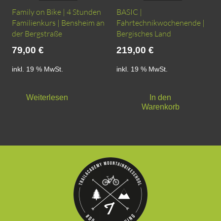
Family on Bike | 4 Stunden
BASIC |
Familienkurs | Bensheim an
Fahrtechnikwochenende |
der Bergstraße
Bergisches Land
79,00
€
219,00
€
inkl. 19 % MwSt.
inkl. 19 % MwSt.
Weiterlesen
In den
Warenkorb