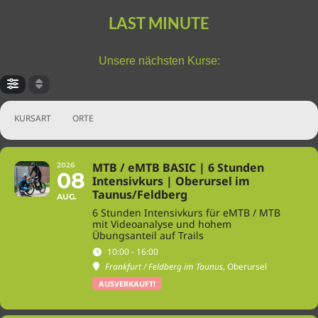
LAST MINUTE
Unsere nächsten Kurse:
KURSART
ORTE
MTB / eMTB BASIC | 6 Stunden
2026
08
Intensivkurs | Oberursel im
Taunus/Feldberg
AUG.
6 Stunden Intensivkurs für eMTB / MTB
mit Videoanalyse und hohem
Übungsanteil auf Trails
10:00 - 16:00
Frankfurt / Feldberg im Taunus
, Oberursel
AUSVERKAUFT!