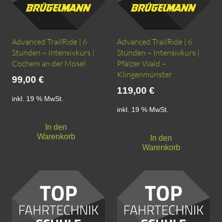
Produktseite
gewählt
werden
Advanced TrailRide | 6
Advanced TrailRide | 6
Stunden – Intensivkurs |
Stunden – Intensivkurs |
Cochem an der Mosel
Pfälzer Wald –
Klingenmünster
99,00
€
119,00
€
inkl. 19 % MwSt.
inkl. 19 % MwSt.
In den
Warenkorb
In den
Warenkorb