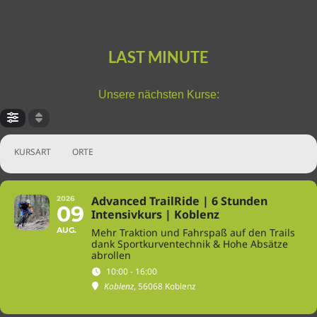
LAST MINUTE
Unsere nächsten Kurse:
KURSART
ORTE
Advanced TrailRide | 6 Stunden
2026
09
Intensivkurs | Koblenz
AUG.
Mehr Traktion und Fahrspaß auf den Trails
dank Sportkurventechnik & Hohe Absätze
abrollen
10:00 - 16:00
Koblenz
, 56068 Koblenz