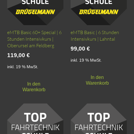
eMTB Basic 60+ Special | 6
eMTB Basic | 6 Stunden
Stunden Intensivkurs |
Intensivkurs | Lahntal
Oberursel am Feldberg
99,00
€
119,00
€
inkl. 19 % MwSt.
inkl. 19 % MwSt.
In den
Warenkorb
In den
Warenkorb