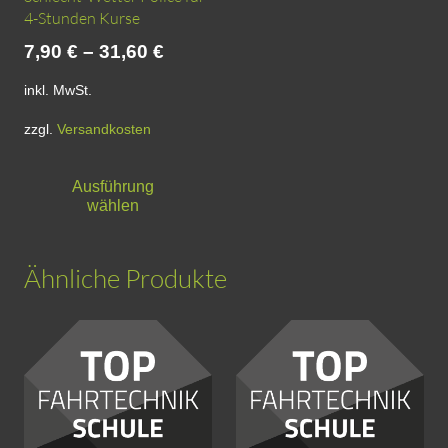
4-Stunden Kurse
7,90
€
–
31,60
€
inkl. MwSt.
zzgl.
Versandkosten
Dieses
Ausführung
Produkt
wählen
weist
mehrere
Ähnliche Produkte
Varianten
auf.
Die
Optionen
können
auf
der