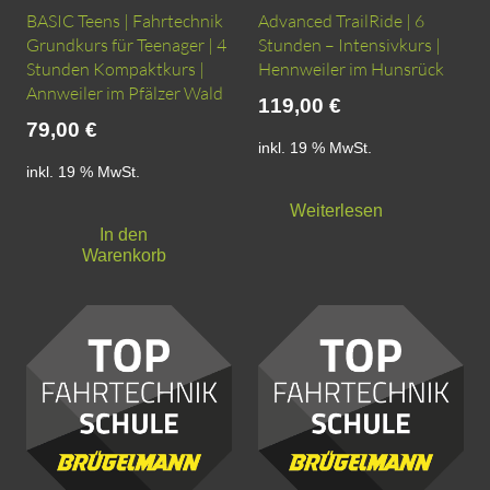
BASIC Teens | Fahrtechnik
Advanced TrailRide | 6
Grundkurs für Teenager | 4
Stunden – Intensivkurs |
Stunden Kompaktkurs |
Hennweiler im Hunsrück
Annweiler im Pfälzer Wald
119,00
€
79,00
€
inkl. 19 % MwSt.
inkl. 19 % MwSt.
Weiterlesen
In den
Warenkorb