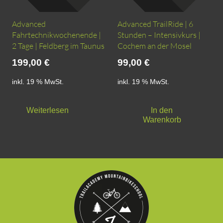
Advanced
Advanced TrailRide | 6
Fahrtechnikwochenende |
Stunden – Intensivkurs |
2 Tage | Feldberg im Taunus
Cochem an der Mosel
199,00
€
99,00
€
inkl. 19 % MwSt.
inkl. 19 % MwSt.
Weiterlesen
In den
Warenkorb