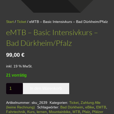
Start
/
Ticket
/ eMTB – Basic Intensivkurs – Bad Dürkheim/Pfalz
eMTB – Basic Intensivkurs –
Bad Dürkheim/Pfalz
99,00
€
inkl. 19 % MwSt.
21 vorrätig
eMTB
In den Warenkorb
-
Basic
Artikelnummer:
sku_2639
Kategorien:
Ticket
,
Zahlung Alle
(keine Rechnung)
Schlagwörter:
Bad Dürkheim
,
eBike
,
EMTB
,
Intensivkurs
Fahrtechnik
,
Kurs
,
lernen
,
Mountainbike
,
MTB
,
Pfalz
,
Pfälzer