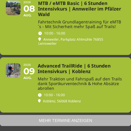
MTB / eMTB Basic | 6 Stunden
2026
08
Intensivkurs | Annweiler im Pfälzer
Wald
AUG.
Fahrtechnik Grundlagentraining für eMTB
´s - Mit Sicherheit mehr Spaß auf Trails!
10:00 - 16:00
Annweiler
, Parkplatz Ahlmühle 76855
Leinsweiler
Advanced TrailRide | 6 Stunden
2026
09
Intensivkurs | Koblenz
AUG.
Mehr Traktion und Fahrspaß auf den Trails
dank Sportkurventechnik & Hohe Absätze
abrollen
10:00 - 16:00
Koblenz
, 56068 Koblenz
MEHR TERMINE ANZEIGEN