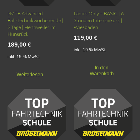
eMTB Advanced
Ladies Only – BASIC | 6
Fahrtechnikwochenende |
Stunden Intensivkurs |
2 Tage | Hennweiler im
Wiesbaden
Hunsrück
119,00
€
189,00
€
inkl. 19 % MwSt.
inkl. 19 % MwSt.
In den
Warenkorb
Weiterlesen