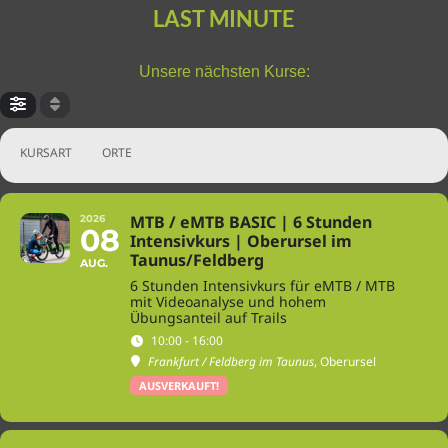
LAST MINUTE
Unsere nächsten Kurse:
KURSART
ORTE
MTB / eMTB BASIC | 6 Stunden
2026
08
Intensivkurs | Oberursel im
Taunus/Feldberg
AUG.
6 Stunden Intensivkurs für eMTB / MTB
mit Videoanalyse und hohem
Übungsanteil auf Trails
10:00 - 16:00
Frankfurt / Feldberg im Taunus
, Oberursel
AUSVERKAUFT!