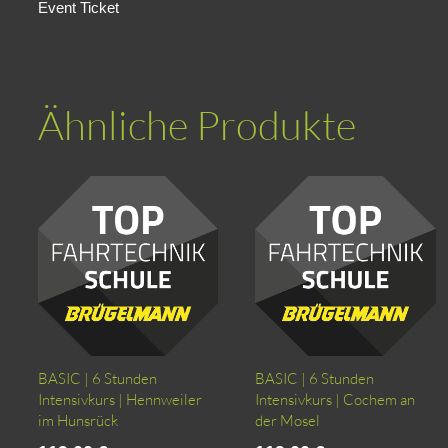
Event Ticket
Ähnliche Produkte
BASIC | 6 Stunden
BASIC | 6 Stunden
Intensivkurs | Hennweiler
Intensivkurs | Cochem an
im Hunsrück
der Mosel