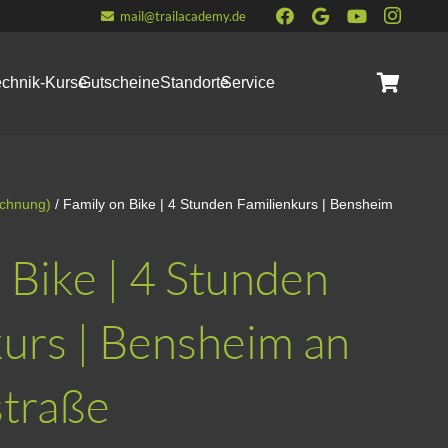
mail@trailacademy.de
echnik-Kurse
Gutscheine
Standorte
Service
Es befinden sich keine Produkte im Warenkorb.
echnung)
/ Family on Bike | 4 Stunden Familienkurs | Bensheim
 Bike | 4 Stunden
urs | Bensheim an
straße