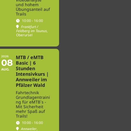
und hohem
Übungsanteil auf
Trails
10:00 - 16:00
Frankfurt /
Feldberg im Taunus
,
Oberursel
MTB / eMTB
2026
08
Basic | 6
Stunden
AUG.
Intensivkurs |
Annweiler im
Pfälzer Wald
Fahrtechnik
Grundlagentraini
ng für eMTB´s -
Mit Sicherheit
mehr Spaß auf
Trails!
10:00 - 16:00
Annweiler
,