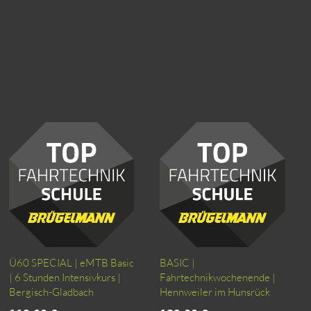
Ü60 SPECIAL | eMTB Basic
BASIC |
| 6 Stunden Intensivkurs |
Fahrtechnikwochenende |
Bergisch-Gladbach
Hennweiler im Hunsrück