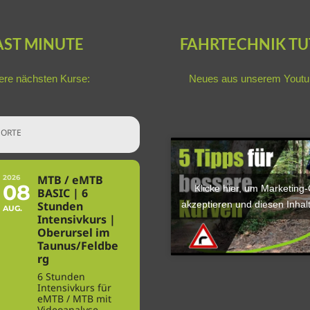
AST MINUTE
FAHRTECHNIK TU
re nächsten Kurse:
Neues aus unserem
Youtu
ORTE
MTB / eMTB
2026
08
Klicke hier, um Marketing
BASIC | 6
akzeptieren und diesen Inhalt
Stunden
AUG.
Intensivkurs |
Oberursel im
Taunus/Feldbe
rg
6 Stunden
Intensivkurs für
eMTB / MTB mit
Videoanalyse