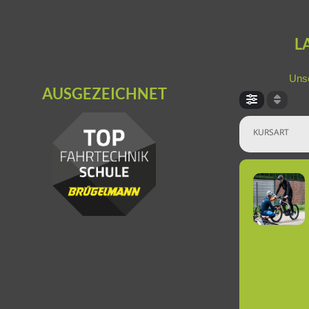
L
Unse
AUSGEZEICHNET
KURSART