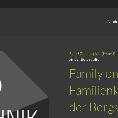
Fahrt
Start
/
Zahlung Alle (keine R
an der Bergstraße
Family on
Familienk
der Berg