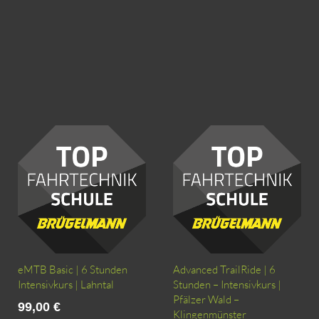
eMTB Basic | 6 Stunden
Advanced TrailRide | 6
Intensivkurs | Lahntal
Stunden – Intensivkurs |
Pfälzer Wald –
99,00
€
Klingenmünster