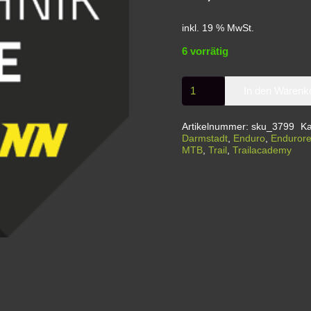
inkl. 19 % MwSt.
6 vorrätig
EnduroRide
In den Warenk
|
Fahrtechnik
Artikelnummer:
sku_3799
Ka
Workshop
Darmstadt
,
Enduro
,
Enduror
MTB
,
Trail
,
Trailacademy
|
Seeheim
Jugenheim
Menge