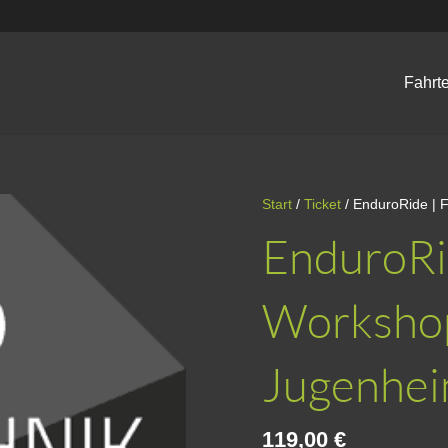
Fahrt
Start
/
Ticket
/ EnduroRide | 
EnduroRi
Workshop
Jugenhe
119,00
€