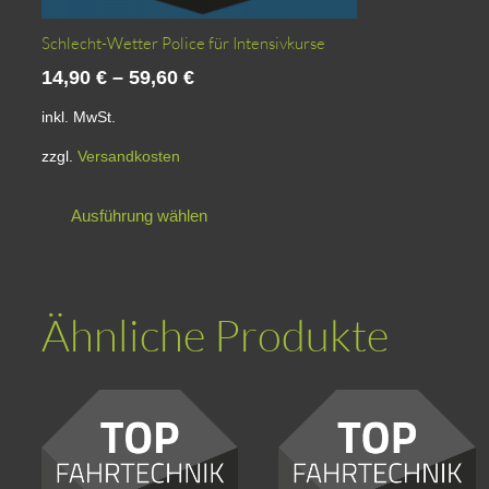
Schlecht-Wetter Police für Intensivkurse
14,90
€
–
59,60
€
inkl. MwSt.
zzgl.
Versandkosten
Dieses
Ausführung wählen
Produkt
weist
mehrere
Varianten
Ähnliche Produkte
auf.
Die
Optionen
können
auf
der