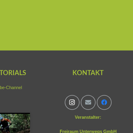
TORIALS
KONTAKT
be-Channel
Veranstalter:
Freiraum Unterwegs GmbH