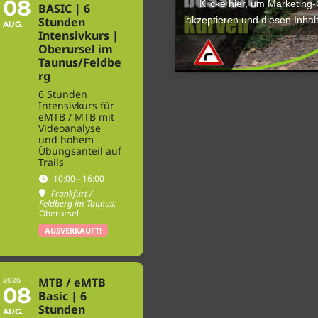
08
Klicke hier, um Marketing
BASIC | 6
akzeptieren und diesen Inhalt
Stunden
AUG.
Intensivkurs |
Oberursel im
Taunus/Feldbe
rg
6 Stunden
Intensivkurs für
eMTB / MTB mit
Videoanalyse
und hohem
Übungsanteil auf
Trails
10:00 - 16:00
Frankfurt /
Feldberg im Taunus
,
Oberursel
AUSVERKAUFT!
MTB / eMTB
2026
08
Basic | 6
Stunden
AUG.