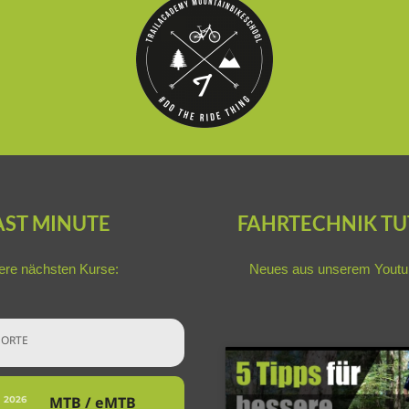
AST MINUTE
FAHRTECHNIK TU
re nächsten Kurse:
Neues aus unserem
Youtu
ORTE
MTB / eMTB
2026