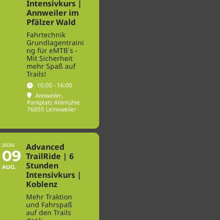
Intensivkurs |
Annweiler im
Pfälzer Wald
Fahrtechnik
Grundlagentraini
ng für eMTB´s -
Mit Sicherheit
mehr Spaß auf
Trails!
10:00 - 16:00
Annweiler
,
Parkplatz Ahlmühle
76855 Leinsweiler
Advanced
2026
09
TrailRide | 6
Stunden
AUG.
Intensivkurs |
Koblenz
Mehr Traktion
und Fahrspaß
auf den Trails