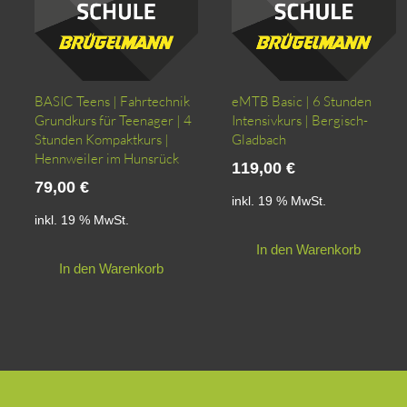
Produktseite
gewählt
werden
BASIC Teens | Fahrtechnik
eMTB Basic | 6 Stunden
Grundkurs für Teenager | 4
Intensivkurs | Bergisch-
Stunden Kompaktkurs |
Gladbach
Hennweiler im Hunsrück
119,00
€
79,00
€
inkl. 19 % MwSt.
inkl. 19 % MwSt.
In den Warenkorb
In den Warenkorb