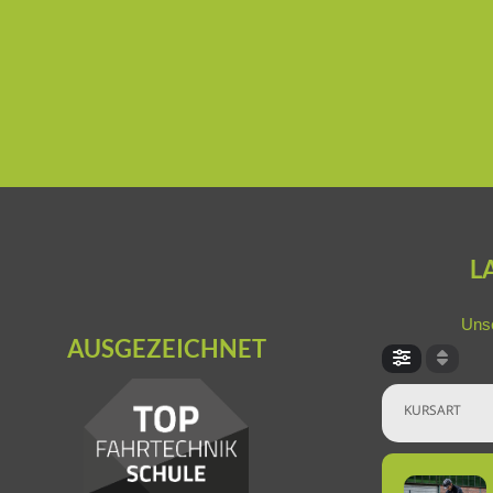
L
Unse
AUSGEZEICHNET
KURSART