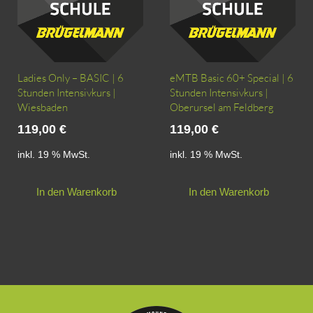
Ladies Only – BASIC | 6
eMTB Basic 60+ Special | 6
Stunden Intensivkurs |
Stunden Intensivkurs |
Wiesbaden
Oberursel am Feldberg
119,00
€
119,00
€
inkl. 19 % MwSt.
inkl. 19 % MwSt.
In den Warenkorb
In den Warenkorb