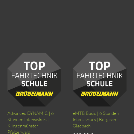
Advanced DYNAMIC | 6
eMTB Basic | 6 Stunden
Stunden Intensivkurs |
Intensivkurs | Bergisch-
Klingenmünster –
Gladbach
Pfälzerwald