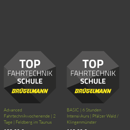
Advanced
BASIC | 6 Stunden
Fahrtechnikwochenende | 2
Intensivkurs | Pfälzer Wald /
Tage | Feldberg im Taunus
Klingenmünster