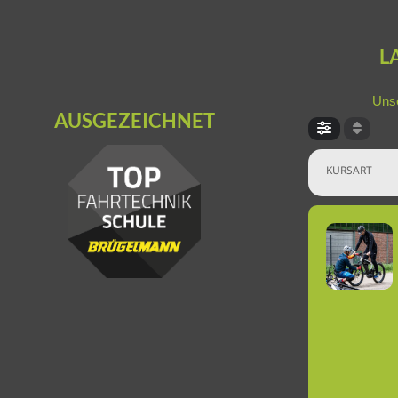
L
Unse
AUSGEZEICHNET
KURSART