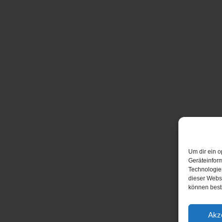
Um dir ein o
Geräteinfor
Technologien
dieser Websi
können best
Akz