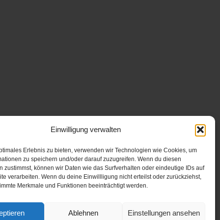
Einwilligung verwalten
ptimales Erlebnis zu bieten, verwenden wir Technologien wie Cookies, um
mationen zu speichern und/oder darauf zuzugreifen. Wenn du diesen
 zustimmst, können wir Daten wie das Surfverhalten oder eindeutige IDs auf
te verarbeiten. Wenn du deine Einwillligung nicht erteilst oder zurückziehst,
immte Merkmale und Funktionen beeinträchtigt werden.
eptieren
Ablehnen
Einstellungen ansehen