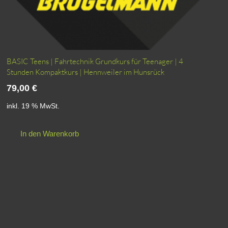
BASIC Teens | Fahrtechnik Grundkurs für Teenager | 4
Stunden Kompaktkurs | Hennweiler im Hunsrück
79,00
€
inkl. 19 % MwSt.
In den Warenkorb