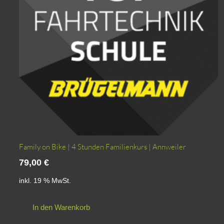
Family on Bike | 4 Stunden Familienkurs | Annweiler
79,00
€
inkl. 19 % MwSt.
In den Warenkorb