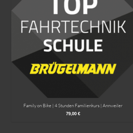
Family on Bike | 4 Stunden Familienkurs | Annweiler
79,00
€