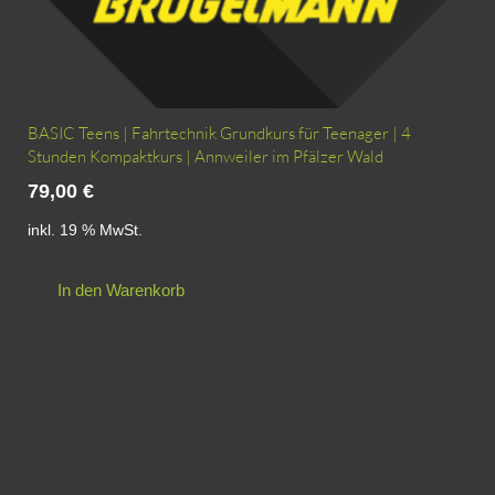
BASIC Teens | Fahrtechnik Grundkurs für Teenager | 4
Stunden Kompaktkurs | Annweiler im Pfälzer Wald
79,00
€
inkl. 19 % MwSt.
In den Warenkorb