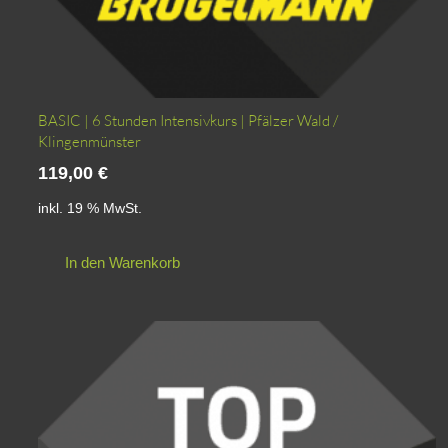
BASIC | 6 Stunden Intensivkurs | Pfälzer Wald /
Klingenmünster
119,00
€
inkl. 19 % MwSt.
In den Warenkorb