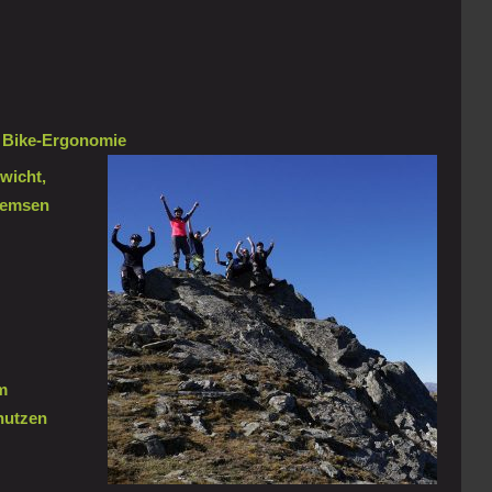
 / Bike-Ergonomie
wicht,
remsen
m
nutzen