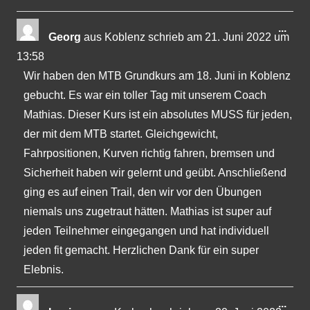
Dies
...
Georg
aus
Koblenz
schrieb am
21. Juni 2022
um
Met
13:58
ein-
Wir haben den MTB Grundkurs am 18. Juni in Koblenz
gebucht. Es war ein toller Tag mit unserem Coach
Mathias. Dieser Kurs ist ein absolutes MUSS für jeden,
der mit dem MTB startet. Gleichgewicht,
Fahrpositionen, Kurven richtig fahren, bremsen und
Sicherheit haben wir gelernt und geübt. Anschließend
ging es auf einen Trail, den wir vor den Übungen
niemals uns zugetraut hätten. Mathias ist super auf
jeden Teilnehmer eingegangen und hat individuell
jeden fit gemacht. Herzlichen Dank für ein super
Elebnis.
Dies
...