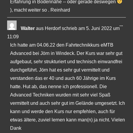
Erfahrung in Bodennähe -- oder gerade deswegen
), macht weiter so . Reinhard
Dies
...
Walter
aus
Herdorf
schrieb am
5. Juni 2022
um
Met
11:09
ein-
Ich hatte am 04.06.22 den Fahrtechnikkurs eMTB
Advanced bei Jörn in Windeck. Der Kurs war sehr gut
aufgebaut, sehr strukturiert und technisch einwandfrei
durchgeführt. Jörn hat es sehr gut vermittelt und
verstanden das er 40 und auch 60 Jährige im Kurs
hatte. Hut ab, das nenne ich professionell. Die
Advanced Techniken wurden mit sehr viel Spaß
vermittelt und auch sehr gut im Gelände umgesetzt. Ich
kann und werde den Kurs nur empfehlen, auch für
etwas ältere, zuviel lernen kann man(n) ja nicht. Vielen
Dank