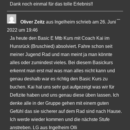
Dank noch einmal für das tolle Erlebnis!!
Dies
...
Oliver Zeitz
aus
Ingelheim
schrieb am
26. Juni
Met
2022
um
19:46
ein-
Ja heute den Basic E Mtb Kurs mit Coach Kai im
Hunsrück (Bruschied) absolviert. Fahre schon seit
meiner Jugend Rad und man meint ja man könnte
alles oder zumindest vieles. Bei diesem Basickurs
erkennt man erst mal was man alles nicht kann und
genau deshalb war es richtig den Basic Kurs zu
buchen. Kai hat uns sehr gut aufgezeigt was wir für
Defizite haben und uns genau diese üben lassen. Ich
denke alle in der Gruppe gehen mit einem guten
Gefühl das sie sicherer auf dem Rad sind nach Hause.
Ich werde wieder kommen und die nächste Stufe
anstreben. LG aus Ingelheim Olli