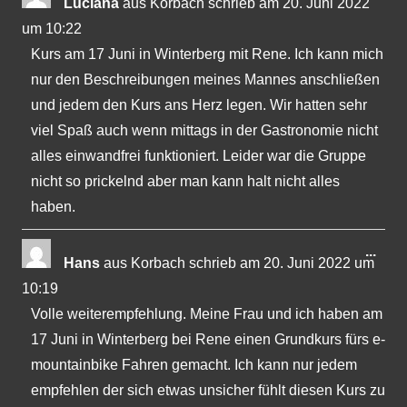
Luciana
aus
Korbach
schrieb am
20. Juni 2022
Met
um
10:22
ein-
Kurs am 17 Juni in Winterberg mit Rene. Ich kann mich
nur den Beschreibungen meines Mannes anschließen
und jedem den Kurs ans Herz legen. Wir hatten sehr
viel Spaß auch wenn mittags in der Gastronomie nicht
alles einwandfrei funktioniert. Leider war die Gruppe
nicht so prickelnd aber man kann halt nicht alles
haben.
Dies
...
Hans
aus
Korbach
schrieb am
20. Juni 2022
um
Met
10:19
ein-
Volle weiterempfehlung. Meine Frau und ich haben am
17 Juni in Winterberg bei Rene einen Grundkurs fürs e-
mountainbike Fahren gemacht. Ich kann nur jedem
empfehlen der sich etwas unsicher fühlt diesen Kurs zu