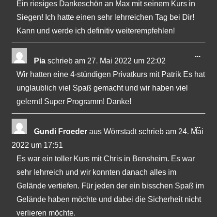
Ein riesiges Dankeschön an Max mit seinem Kurs in
Siegen! Ich hatte einen sehr lehrreichen Tag bei Dir!
Kann und werde ich definitiv weiterempfehlen!
Dies
...
Pia
schrieb am
27. Mai 2022
um
22:02
Met
Wir hatten eine 4-stündigen Privatkurs mit Patrik Es hat
ein-
unglaublich viel Spaß gemacht und wir haben viel
gelernt! Super Programm! Danke!
Dies
...
Gundi Froeder
aus
Wörrstadt
schrieb am
24. Mai
Met
2022
um
17:51
ein-
Es war ein toller Kurs mit Chris in Bensheim. Es war
sehr lehrreich und wir konnten danach alles im
Gelände vertiefen. Für jeden der ein bisschen Spaß im
Gelände haben möchte und dabei die Sicherheit nicht
verlieren möchte.