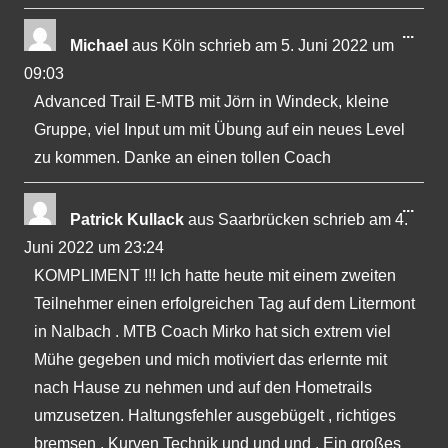
Dies
...
Michael
aus
Köln
schrieb am
5. Juni 2022
um
Met
09:03
ein-
Advanced Trail E-MTB mit Jörn in Windeck, kleine
Gruppe, viel Input um mit Übung auf ein neues Level
zu kommen. Danke an einen tollen Coach
Dies
...
Patrick Kullack
aus
Saarbrücken
schrieb am
4.
Met
Juni 2022
um
23:24
ein-
KOMPLIMENT !!! Ich hatte heute mit einem zweiten
Teilnehmer einen erfolgreichen Tag auf dem Litermont
in Nalbach . MTB Coach Mirko hat sich extrem viel
Mühe gegeben und mich motiviert das erlernte mit
nach Hause zu nehmen und auf den Hometrails
umzusetzen. Haltungsfehler ausgebügelt , richtiges
bremsen , Kurven Technik und und und . Ein großes