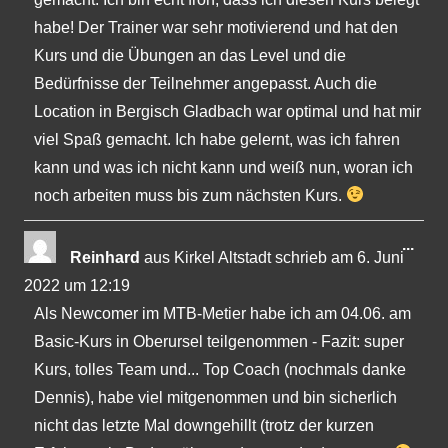
habe! Der Trainer war sehr motivierend und hat den
Kurs und die Übungen an das Level und die
Bedürfnisse der Teilnehmer angepasst. Auch die
Location in Bergisch Gladbach war optimal und hat mir
viel Spaß gemacht. Ich habe gelernt, was ich fahren
kann und was ich nicht kann und weiß nun, woran ich
noch arbeiten muss bis zum nächsten Kurs.
Dies
...
Reinhard
aus
Kirkel Altstadt
schrieb am
6. Juni
Met
2022
um
12:19
ein-
Als Newcomer im MTB-Metier habe ich am 04.06. am
Basic-Kurs in Oberursel teilgenommen - Fazit: super
Kurs, tolles Team und... Top Coach (nochmals danke
Dennis), habe viel mitgenommen und bin sicherlich
nicht das letzte Mal downgehillt (trotz der kurzen