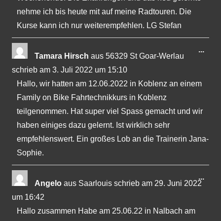
nehme ich bis heute mit auf meine Radtouren. Die
Kurse kann ich nur weiterempfehlen. LG Stefan
Dies
...
Tamara Hirsch
aus
56329 St Goar-Werlau
Met
schrieb am
3. Juli 2022
um
15:10
ein-
Hallo, wir hatten am 12.06.2022 in Koblenz an einem
Family on Bike Fahrtechnikkurs in Koblenz
teilgenommen. Hat super viel Spass gemacht und wir
haben einiges dazu gelernt. Ist wirklich sehr
empfehlenswert. Ein großes Lob an die Trainerin Jana-
Sophie.
Dies
...
Angelo
aus
Saarlouis
schrieb am
29. Juni 2022
Met
um
16:42
ein-
Hallo zusammen Habe am 25.06.22 in Nalbach am