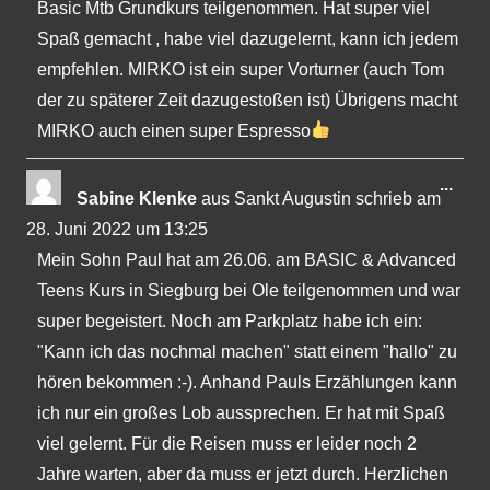
Basic Mtb Grundkurs teilgenommen. Hat super viel
Spaß gemacht , habe viel dazugelernt, kann ich jedem
empfehlen. MIRKO ist ein super Vorturner (auch Tom
der zu späterer Zeit dazugestoßen ist) Übrigens macht
MIRKO auch einen super Espresso
Dies
...
Sabine Klenke
aus
Sankt Augustin
schrieb am
Met
28. Juni 2022
um
13:25
ein-
Mein Sohn Paul hat am 26.06. am BASIC & Advanced
Teens Kurs in Siegburg bei Ole teilgenommen und war
super begeistert. Noch am Parkplatz habe ich ein:
"Kann ich das nochmal machen" statt einem "hallo" zu
hören bekommen :-). Anhand Pauls Erzählungen kann
ich nur ein großes Lob aussprechen. Er hat mit Spaß
viel gelernt. Für die Reisen muss er leider noch 2
Jahre warten, aber da muss er jetzt durch. Herzlichen