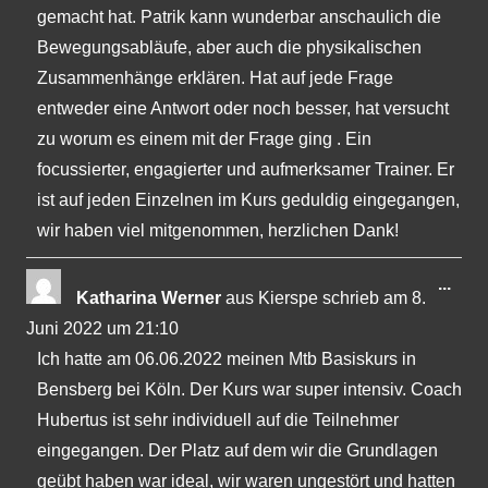
gemacht hat. Patrik kann wunderbar anschaulich die
Bewegungsabläufe, aber auch die physikalischen
Zusammenhänge erklären. Hat auf jede Frage
entweder eine Antwort oder noch besser, hat versucht
zu worum es einem mit der Frage ging . Ein
focussierter, engagierter und aufmerksamer Trainer. Er
ist auf jeden Einzelnen im Kurs geduldig eingegangen,
wir haben viel mitgenommen, herzlichen Dank!
Dies
...
Katharina Werner
aus
Kierspe
schrieb am
8.
Met
Juni 2022
um
21:10
ein-
Ich hatte am 06.06.2022 meinen Mtb Basiskurs in
Bensberg bei Köln. Der Kurs war super intensiv. Coach
Hubertus ist sehr individuell auf die Teilnehmer
eingegangen. Der Platz auf dem wir die Grundlagen
geübt haben war ideal, wir waren ungestört und hatten