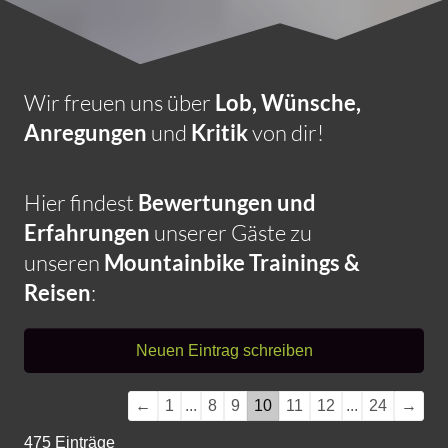
Wir freuen uns über
Lob, Wünsche,
Anregungen
und
Kritik
von dir!
Hier findest
Bewertungen und
Erfahrungen
unserer Gäste zu
unseren
Mountainbike Trainings &
Reisen
:
Navigation
←
1
...
8
9
10
11
12
...
24
→
der
475 Einträge