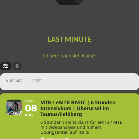
LAST MINUTE
Unsere nächsten Kurse:
KURSART
ORTE
MTB / eMTB BASIC | 6 Stunden
2026
08
Intensivkurs | Oberursel im
Taunus/Feldberg
AUG.
6 Stunden Intensivkurs für eMTB / MTB
mit Videoanalyse und hohem
Übungsanteil auf Trails