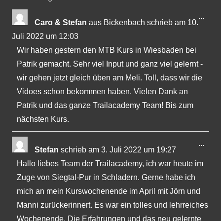
Gästebuchliste
Dies
...
Caro & Stefan
aus
Bickenbach
schrieb am
10.
Met
Juli 2022
um
12:03
ein-
Wir haben gestern den MTB Kurs in Wiesbaden bei
Patrik gemacht. Sehr viel Input und ganz viel gelernt -
wir gehen jetzt gleich üben am Meli. Toll, dass wir die
Vidoes schon bekommen haben. Vielen Dank an
Patrik und das ganze Trailacademy Team! Bis zum
nächsten Kurs.
Dies
...
Stefan
schrieb am
3. Juli 2022
um
19:27
Met
Hallo liebes Team der Trailacademy, ich war heute im
ein-
Zuge von Siegtal-Pur in Schladern. Gerne habe ich
mich an mein Kurswochenende im April mit Jörn und
Manni zurückerinnert. Es war ein tolles und lehrreiches
Wochenende. Die Erfahrungen und das neu gelernte