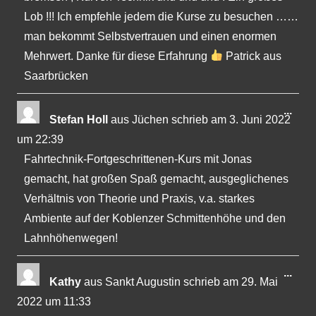
Lob !!! Ich empfehle jedem die Kurse zu besuchen ……
man bekommt Selbstvertrauen und einen enormen
Mehrwert. Danke für diese Erfahrung
Patrick aus
Saarbrücken
Dies
...
Stefan Holl
aus
Jüchen
schrieb am
3. Juni 2022
Met
um
22:39
ein-
Fahrtechnik-Fortgeschrittenen-Kurs mit Jonas
gemacht, hat großen Spaß gemacht, ausgeglichenes
Verhältnis von Theorie und Praxis, v.a. starkes
Ambiente auf der Koblenzer Schmittenhöhe und den
Lahnhöhenwegen!
Dies
...
Kathy
aus
Sankt Augustin
schrieb am
29. Mai
Met
2022
um
11:33
ein-