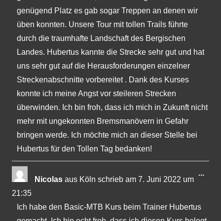
genügend Platz es gab sogar Treppen an denen wir
üben konnten. Unsere Tour mit tollen Trails führte
durch die traumhafte Landschaft des Bergischen
Landes. Hubertus kannte die Strecke sehr gut und hat
uns sehr gut auf die Herausforderungen einzelner
Streckenabschnitte vorbereitet . Dank des Kurses
konnte ich meine Angst vor steileren Strecken
überwinden. Ich bin froh, dass ich mich in Zukunft nicht
mehr mit ungekonnten Bremsmanövern in Gefahr
bringen werde. Ich möchte mich an dieser Stelle bei
Hubertus für den Tollen Tag bedanken!
Dies
...
Nicolas
aus
Köln
schrieb am
7. Juni 2022
um
Met
21:35
ein-
Ich habe den Basic-MTB Kurs beim Trainer Hubertus
gemacht. Ich bin echt froh, dass ich diesen Kurs belegt