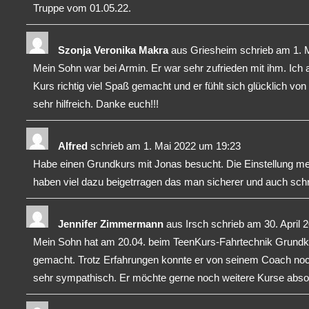
Truppe vom 01.05.22.
Szonja Veronika Makra
aus
Griesheim
schrieb am
1. 
Mein Sohn war bei Armin. Er war sehr zufrieden mit ihm. Ic
Kurs richtig viel Spaß gemacht und er fühlt sich glücklich von
sehr hilfreich. Danke euch!!!
Alfred
schrieb am
1. Mai 2022
um
19:23
Habe einen Grundkurs mit Jonas besucht. Die Einstellung me
haben viel dazu beigetrragen das man sicherer und auch schne
Jennifer Zimmermann
aus
Irsch
schrieb am
30. April 
Mein Sohn hat am 20.04. beim TeenKurs-Fahrtechnik Grundku
gemacht. Trotz Erfahrungen konnte er von seinem Coach noch
sehr sympathisch. Er möchte gerne noch weitere Kurse abso