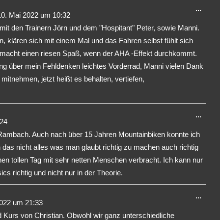
Dies
...
0. Mai 2022
um
10:32
Meta
it den Trainern Jörn und dem "Hospitant" Peter, sowie Manni.
ein-/
n, klären sich mit einem Mal und das Fahren selbst fühlt sich
 macht einen riesen Spaß, wenn der AHA -Effekt durchkommt.
ung über mein Fehldenken leichtes Vorderrad, Manni vielen Dank
 mitnehmen, jetzt heißt es behalten, vertiefen,
Dies
...
:24
Meta
Rambach. Auch nach über 15 Jahren Mountainbiken konnte ich
ein-/
as nicht alles was man glaubt richtig zu machen auch richtig
en tollen Tag mit sehr netten Menschen verbracht. Ich kann nur
s richtig und nicht nur in der Theorie.
Dies
...
022
um
21:33
Meta
 Kurs von Christian. Obwohl wir ganz unterschiedliche