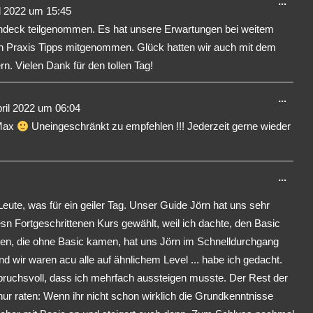
Dies
...
l 2022
um
15:45
Meta
ndeck teilgenommen. Es hat unsere Erwartungen bei weitem
ein-/
len Praxis Tipps mitgenommen. Glück hatten wir auch mit dem
n. Vielen Dank für den tollen Tag!
Dies
...
ril 2022
um
06:04
Meta
 Max
Uneingeschränkt zu empfehlen !!! Jederzeit gerne wieder
ein-/
Dies
...
Meta
ute, was für ein geiler Tag. Unser Guide Jörn hat uns sehr
ein-/
iesn Fortgeschrittenen Kurs gewählt, weil ich dachte, den Basic
hatten, die ohne Basic kamen, hat uns Jörn im Schnelldurchgang
 wir waren acu alle auf ähnlichem Level ... habe ich gedacht.
ruchsvoll, dass ich mehrfach aussteigen musste. Der Rest der
 nur raten: Wenn ihr nicht schon wirklich die Grundkenntnisse