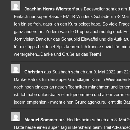
Joachim Heras Wierstorf
aus
Baesweiler
schrieb am
1
Einfach nur super Basic - EMTB Windeck Schladern 7-8 Mai m
Ich bin so froh, dass ich den Kurs belegt habe. So viele Frage
ganz anders an. Zudem war die Gruppe auch richtig cool. Es
Jörn vielen Dank für das Schaubild Eiswaffel und die Aufklär
für die Tipps bei den 4 Spitzkehren. Ich konnte soviel für mich
weitergehen...Danke und Grüße an das Team!
Christian
aus
Sulzbach
schrieb am
9. Mai 2022
um
22
Danke Patrick für den super Grundlagen Kurs in Wiesbaden 
doch noch einiges an neuen Techniken mitnehmen und lernen d
ist. Ich habe unfassbar viel mitgenommen und allem voran ein
jedem empfehlen - macht einen Grundlagenkurs, lernt die Basic
Manuel Sommer
aus
Heddesheim
schrieb am
8. Mai 2
Hatte heute einen super Tag in Bensheim beim Trail Advanced