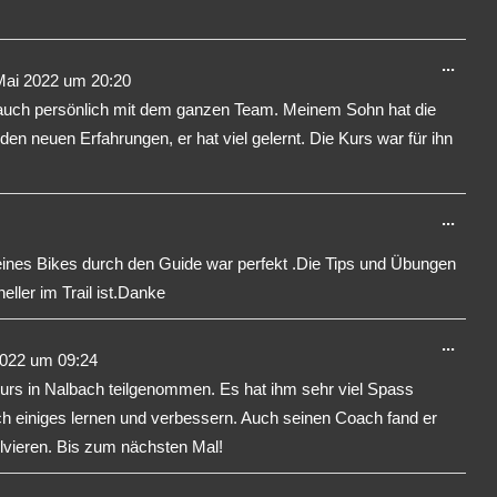
Dies
...
Mai 2022
um
20:20
Meta
h auch persönlich mit dem ganzen Team. Meinem Sohn hat die
ein-/
 den neuen Erfahrungen, er hat viel gelernt. Die Kurs war für ihn
Dies
...
Meta
ines Bikes durch den Guide war perfekt .Die Tips und Übungen
ein-/
ller im Trail ist.Danke
Dies
...
2022
um
09:24
Meta
rs in Nalbach teilgenommen. Es hat ihm sehr viel Spass
ein-/
 einiges lernen und verbessern. Auch seinen Coach fand er
lvieren. Bis zum nächsten Mal!