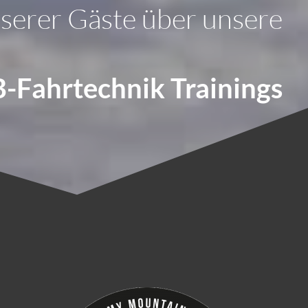
serer Gäste über unsere
-Fahrtechnik Trainings