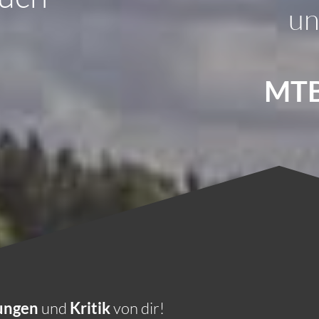
un
MTB
ungen
und
Kritik
von dir!