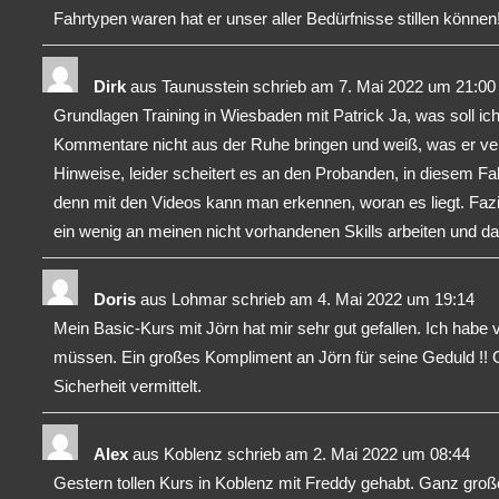
Fahrtypen waren hat er unser aller Bedürfnisse stillen können
Dirk
aus
Taunusstein
schrieb am
7. Mai 2022
um
21:00
Grundlagen Training in Wiesbaden mit Patrick Ja, was soll ic
Kommentare nicht aus der Ruhe bringen und weiß, was er verm
Hinweise, leider scheitert es an den Probanden, in diesem Fal
denn mit den Videos kann man erkennen, woran es liegt. Fazit
ein wenig an meinen nicht vorhandenen Skills arbeiten und d
Doris
aus
Lohmar
schrieb am
4. Mai 2022
um
19:14
Mein Basic-Kurs mit Jörn hat mir sehr gut gefallen. Ich habe v
müssen. Ein großes Kompliment an Jörn für seine Geduld !! 
Sicherheit vermittelt.
Alex
aus
Koblenz
schrieb am
2. Mai 2022
um
08:44
Gestern tollen Kurs in Koblenz mit Freddy gehabt. Ganz groß