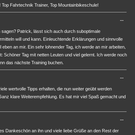
ein-/
! Top Fahrtechnik Trainer, Top Mountainbikeschule!
Dies
...
Meta
h sagen? Patrick, lässt sich auch durch suboptimale
ein-/
itteln will und kann. Einleuchtende Erklärungen und sinnvolle
l eben an mir. Ein sehr lohnender Tag, ich werde an mir arbeiten,
: Schöner Tag mit netten Leuten und viel gelernt. Ich werde noch
ann das nächste Training buchen.
Dies
...
Meta
iele wertvolle Tipps erhalten, die nun weiter geübt werden
ein-/
Ganz klare Weiterempfehlung. Es hat mir viel Spaß gemacht und
Dies
...
Meta
es Dankeschön an ihn und viele liebe Grüße an den Rest der
ein-/