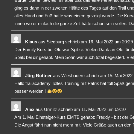
würde. Stefan bewies mir aber das das eine Fehleinschätzung
ging es dann in der zweiten Hälfte des Tages auf den Trail
alles Hand und Fuß hatte was einem gezeigt wurde. Die Kurven
innen wo er einfach die ganze Zeit hätte schon sein sollen. D
Klaus
aus
Siegburg
schrieb am
16. Mai 2022
um
20:29
Der Family Kurs bei Ole war Spitze. Vielen Dank an Ole für den
Spaß bei dir gehabt. Mein Sohn war auch total begeistert. Vie
Jörg Büttner
aus
Wiesbaden
schrieb am
15. Mai 2022
Hallo trailacademy Tolles Training mit Patrik hat toll Spaß g
besser werden!!
Alex
aus
Urmitz
schrieb am
11. Mai 2022
um
09:10
Am 1. Mai Einsteiger-Kurs EMTB gehabt: Freddy - bist der G
Die Angst fährt nun nicht mehr mit! Viele Grüße auch an den 