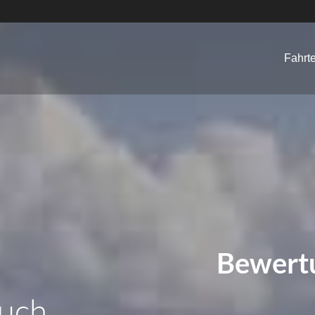
Fahrt
Bewert
uch