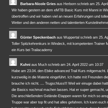
Barbara-Nicole Gries
aus
Herborn
schrieb am
25. Apri
Wir haben gestern an dem eMTB Basic Kurs mit Manni in Wi
übertroffen und wir haben viel an neuen Erfahrungen und tol
Wetter und den anderen netten und talentierten Kursteilnehmer
Günter Speckenbach
aus
Wuppertal
schrieb am
25. Ap
Toller Spitzkehrenkurs in Windeck, mit kompetenten Trainer
ein Kurs bei Trailacademy
Kuhni
aus
Much
schrieb am
24. April 2022
um
10:37
Habe am 23.04. den Ebike advanced Trail Kurs mitgemacht. Le
kurzweilig in die Materie eingeführt. Ich hatte mit Freunden d
brauche ich nicht. .... Trugschluss!!! Weil wir einuge dabei 
die Basics nochmal machen lassen. Hat er super gemacht, und
Die anschließenden Gelände-Etappen waren für mich so ansp
Truppe war aber top fit und hat alles gefahren. Ich kann euch