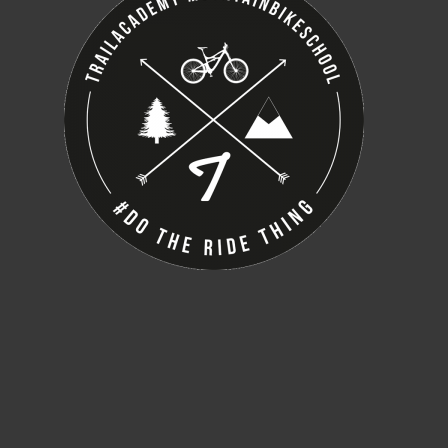
e
box
ausblenden.
e
box
ausblenden.