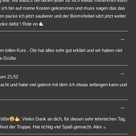
 war. Mit Basics bei denen jeder für sich etwas mitnehmen kann
 und ich bin auf meine Kosten gekommen und muss sagen das das
 packe ich jetzt sauberer und der Bremshebel sitzt jetzt weiter
anke dafür ! Ride on
Dies
...
Meta
 tollen Kurs . Ole hat alles sehr gut erklärt und wir haben viel
ein-/
le Grüße
Dies
...
um
21:52
Meta
emacht und habe viel gelernt mit dem ich etwas anfangen kann und
ein-/
Dies
...
Meta
rößte
. Vielen Dank an dich, für diesen sehr lehrreichen Tag.
ein-/
Rest der Truppe. Hat richtig viel Spaß gemacht. Alex