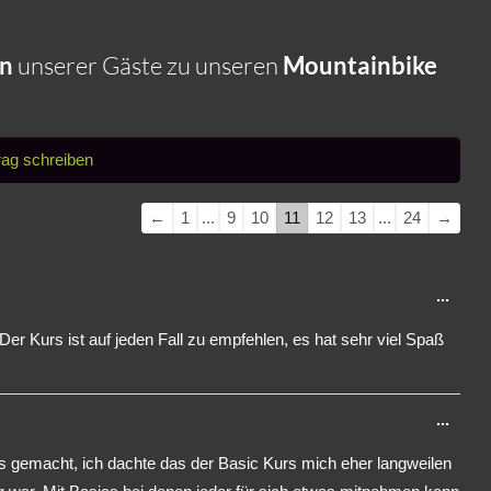
en
unserer Gäste zu unseren
Mountainbike
Navigation
←
1
...
9
10
11
12
13
...
24
→
der
Gästebuchliste
Dies
...
Meta
er Kurs ist auf jeden Fall zu empfehlen, es hat sehr viel Spaß
ein-/
Dies
...
Meta
 gemacht, ich dachte das der Basic Kurs mich eher langweilen
ein-/