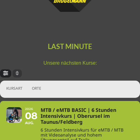
LAST MINUTE
Unsere nächsten Kurse:
KURSART
ORTE
MTB / eMTB BASIC | 6 Stunden
2026
08
Intensivkurs | Oberursel im
Taunus/Feldberg
AUG.
6 Stunden Intensivkurs für eMTB / MTB
mit Videoanalyse und hohem
Übungsanteil auf Trails