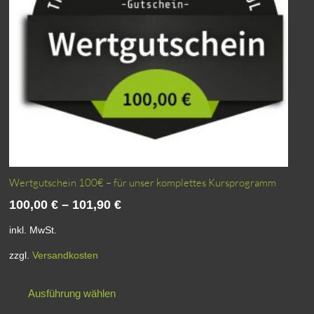
Wertgutschein 100€ – für unser komplettes Kursprogramm
100,00
€
–
101,90
€
inkl. MwSt.
zzgl.
Versandkosten
Dieses
Ausführung wählen
Produkt