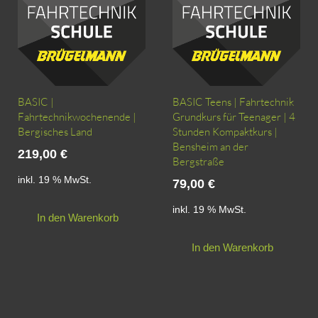
BASIC |
BASIC Teens | Fahrtechnik
Fahrtechnikwochenende |
Grundkurs für Teenager | 4
Bergisches Land
Stunden Kompaktkurs |
Bensheim an der
219,00
€
Bergstraße
inkl. 19 % MwSt.
79,00
€
inkl. 19 % MwSt.
In den Warenkorb
In den Warenkorb