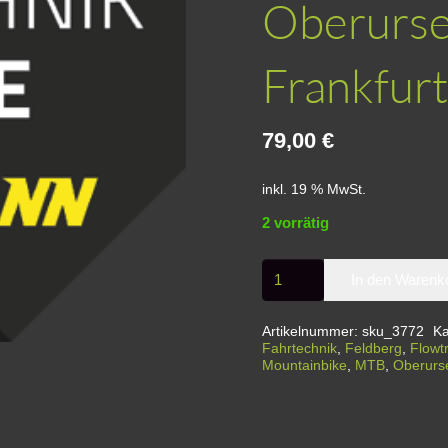
Oberurse
Frankfurt
79,00
€
inkl. 19 % MwSt.
2 vorrätig
Basic
In den Warenk
Teens
-
Artikelnummer:
sku_3772
Ka
Fahrtechnik
Fahrtechnik
,
Feldberg
,
Flowtr
Mountainbike
,
MTB
,
Oberurs
Grundkurs
für
Teenager