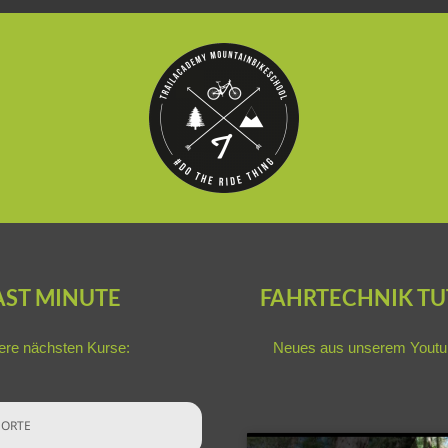
AST MINUTE
FAHRTECHNIK TU
re nächsten Kurse:
Neues aus unserem
Youtu
ORTE