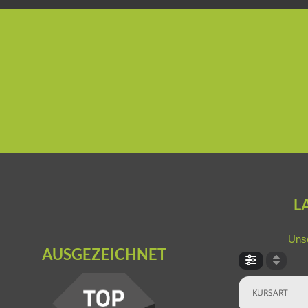
L
Unse
AUSGEZEICHNET
KURSART