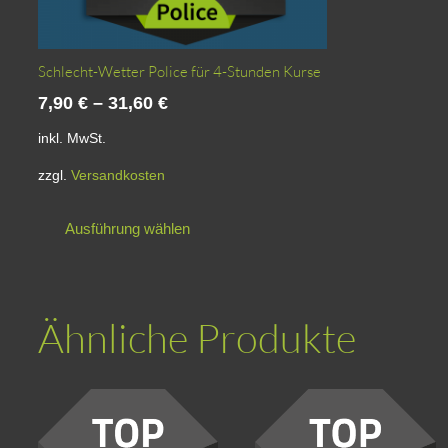
Schlecht-Wetter Police für 4-Stunden Kurse
7,90
€
–
31,60
€
inkl. MwSt.
zzgl.
Versandkosten
Dieses
Ausführung wählen
Produkt
weist
mehrere
Varianten
Ähnliche Produkte
auf.
Die
Optionen
können
auf