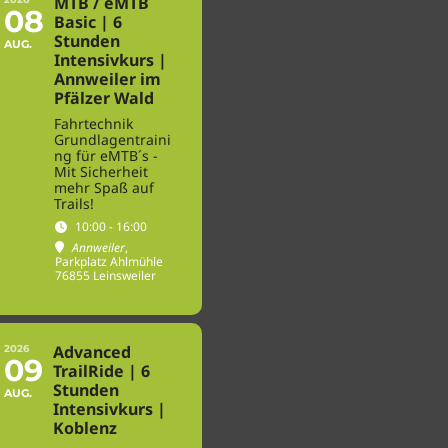
MTB / eMTB
08
Basic | 6
Stunden
AUG.
Intensivkurs |
Annweiler im
Pfälzer Wald
Fahrtechnik
Grundlagentraini
ng für eMTB´s -
Mit Sicherheit
mehr Spaß auf
Trails!
10:00 - 16:00
Annweiler
,
Parkplatz Ahlmühle
76855 Leinsweiler
Advanced
2026
09
TrailRide | 6
Stunden
AUG.
Intensivkurs |
Koblenz