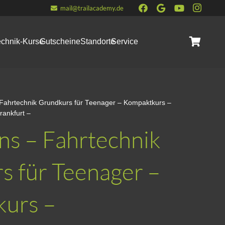
mail@trailacademy.de
echnik-Kurse
Gutscheine
Standorte
Service
Es befinden sich keine Produkte im Warenkorb.
 Fahrtechnik Grundkurs für Teenager – Kompaktkurs –
rankfurt –
ns – Fahrtechnik
s für Teenager –
urs –