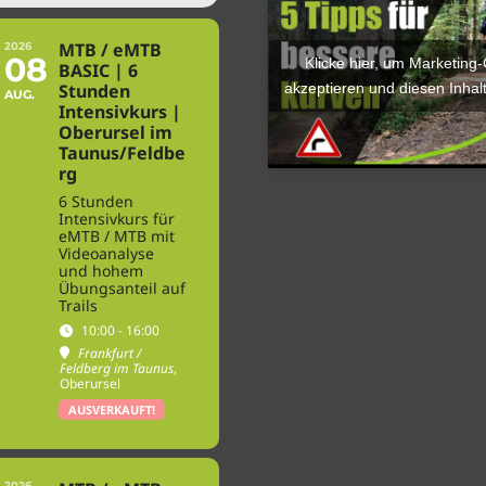
MTB / eMTB
2026
08
Klicke hier, um Marketing
BASIC | 6
akzeptieren und diesen Inhalt
Stunden
AUG.
Intensivkurs |
Oberursel im
Taunus/Feldbe
rg
6 Stunden
Intensivkurs für
eMTB / MTB mit
Videoanalyse
und hohem
Übungsanteil auf
Trails
10:00 - 16:00
Frankfurt /
Feldberg im Taunus
,
Oberursel
AUSVERKAUFT!
2026