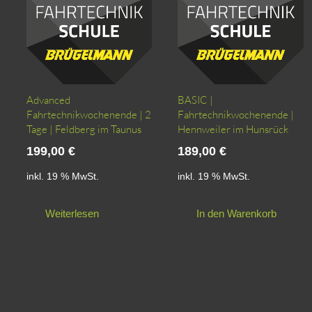
der
Produktseite
gewählt
werden
Advanced
BASIC |
Fahrtechnikwochenende | 2
Fahrtechnikwochenende |
Tage | Feldberg im Taunus
Hennweiler im Hunsrück
199,00
€
189,00
€
inkl. 19 % MwSt.
inkl. 19 % MwSt.
Weiterlesen
In den Warenkorb