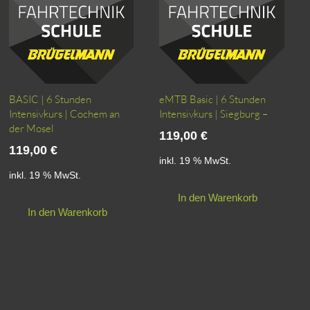
BASIC | 6 Stunden
eMTB Basic | 6 Stunden
Intensivkurs | Cochem an
Intensivkurs | Siegburg –
der Mosel
119,00
€
119,00
€
inkl. 19 % MwSt.
inkl. 19 % MwSt.
In den Warenkorb
In den Warenkorb