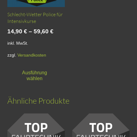
Schlecht-Wetter Police für
Intensivkurse
14,90
€
–
59,60
€
inkl. MwSt.
zzgl.
Versandkosten
Dieses
Ausführung
Produkt
wählen
weist
mehrere
Ähnliche Produkte
Varianten
auf.
Die
Optionen
können