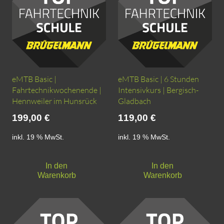
eMTB Basic |
eMTB Basic | 6 Stunden
Fahrtechnikwochenende |
Intensivkurs | Bergisch-
Hennweiler im Hunsrück
Gladbach
199,00
€
119,00
€
inkl. 19 % MwSt.
inkl. 19 % MwSt.
In den
In den
Warenkorb
Warenkorb