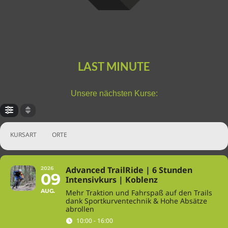
LAST MINUTE
Unsere nächsten Kurse:
KURSART
ORTE
Advanced TrailRide | 6 Stunden
2026
09
Intensivkurs | Koblenz
AUG.
Mehr Traktion und Fahrspaß auf den Trails
dank Sportkurventechnik & Hohe Absätze
abrollen
10:00 - 16:00