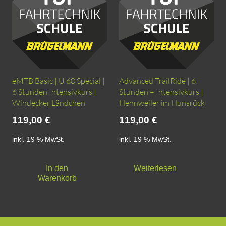
eMTB Basic | Ü 60 Special |
Advanced TrailRide | 6
6 Stunden Intensivkurs |
Stunden – Intensivkurs |
Windecker Ländchen
Hennweiler im Hunsrück
119,00
€
119,00
€
inkl. 19 % MwSt.
inkl. 19 % MwSt.
In den
Weiterlesen
Warenkorb