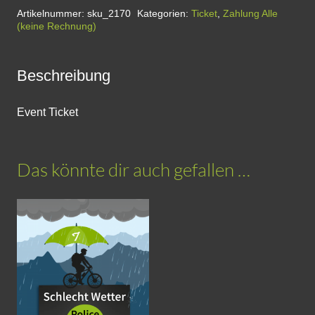
|
Artikelnummer:
sku_2170
Kategorien:
Ticket
,
Zahlung Alle
(keine Rechnung)
6
Stunden
Intensivkurs
Beschreibung
|
Trailpark
Event Ticket
Winterberg
Menge
Das könnte dir auch gefallen …