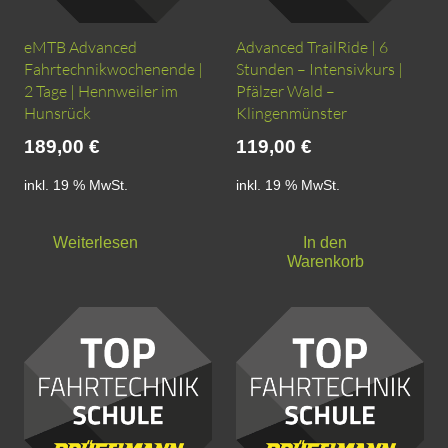
eMTB Advanced
Advanced TrailRide | 6
Fahrtechnikwochenende |
Stunden – Intensivkurs |
2 Tage | Hennweiler im
Pfälzer Wald –
Hunsrück
Klingenmünster
189,00
€
119,00
€
inkl. 19 % MwSt.
inkl. 19 % MwSt.
Weiterlesen
In den
Warenkorb