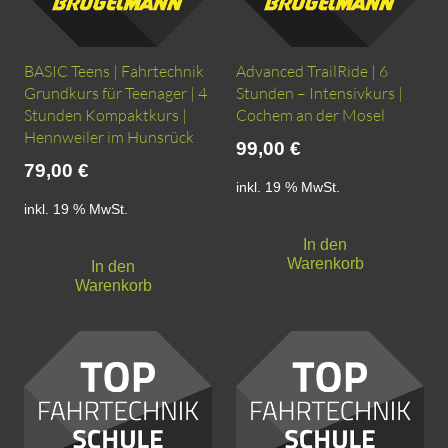
BASIC Teens | Fahrtechnik
Advanced TrailRide | 6
Grundkurs für Teenager | 4
Stunden – Intensivkurs |
Stunden Kompaktkurs |
Cochem an der Mosel
Hennweiler im Hunsrück
99,00
€
79,00
€
inkl. 19 % MwSt.
inkl. 19 % MwSt.
In den
Warenkorb
In den
Warenkorb