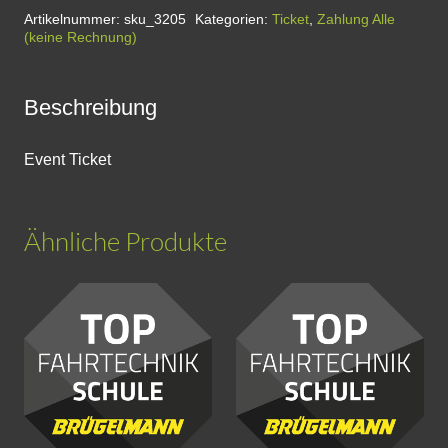
für
Artikelnummer:
sku_3205
Kategorien:
Ticket
,
Zahlung Alle
(keine Rechnung)
Teenager
-
Kompaktkurs
Beschreibung
-
Siegen
Event Ticket
Menge
Ähnliche Produkte