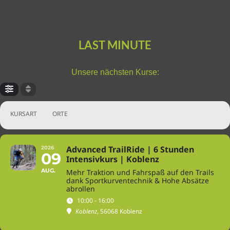
LAST MINUTE
Unsere nächsten Kurse:
KURSART
ORTE
Advanced TrailRide | 6 Stunden
2026
09
Intensivkurs | Koblenz
AUG.
Mehr Traktion und Fahrspaß auf den Trails
dank Sportkurventechnik & Hohe Absätze
abrollen
10:00 - 16:00
Koblenz
, 56068 Koblenz