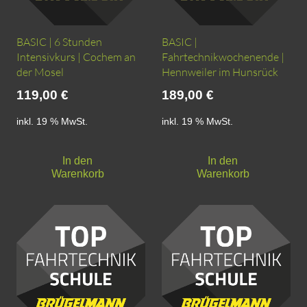
BASIC | 6 Stunden
BASIC |
Intensivkurs | Cochem an
Fahrtechnikwochenende |
der Mosel
Hennweiler im Hunsrück
119,00
€
189,00
€
inkl. 19 % MwSt.
inkl. 19 % MwSt.
In den
In den
Warenkorb
Warenkorb