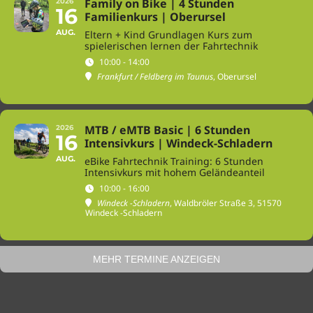
Family on Bike | 4 Stunden
2026
16
Familienkurs | Oberursel
AUG.
Eltern + Kind Grundlagen Kurs zum
spielerischen lernen der Fahrtechnik
10:00 - 14:00
Frankfurt / Feldberg im Taunus
, Oberursel
MTB / eMTB Basic | 6 Stunden
2026
16
Intensivkurs | Windeck-Schladern
AUG.
eBike Fahrtechnik Training: 6 Stunden
Intensivkurs mit hohem Geländeanteil
10:00 - 16:00
Windeck -Schladern
, Waldbröler Straße 3, 51570
Windeck -Schladern
MEHR TERMINE ANZEIGEN