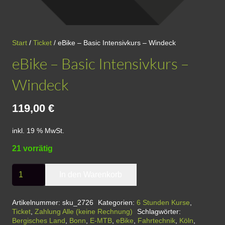
Start
/
Ticket
/ eBike – Basic Intensivkurs – Windeck
eBike – Basic Intensivkurs –
Windeck
119,00
€
inkl. 19 % MwSt.
21 vorrätig
eBike
In den Warenkorb
-
Basic
Artikelnummer:
sku_2726
Kategorien:
6 Stunden Kurse
,
Ticket
,
Zahlung Alle (keine Rechnung)
Schlagwörter:
Intensivkurs
Bergisches Land
,
Bonn
,
E-MTB
,
eBike
,
Fahrtechnik
,
Köln
,