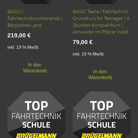
BASIC |
BASIC Teens | Fahrtechnik
Fahrtechnikwochenende |
Grundkurs für Teenager | 4
Bergisches Land
Stunden Kompaktkurs |
Annweiler im Pfälzer Wald
219,00
€
79,00
€
inkl. 19 % MwSt.
inkl. 19 % MwSt.
In den
Warenkorb
In den
Warenkorb