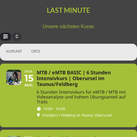
LAST MINUTE
Unsere nächsten Kurse:
KURSART
ORTE
MTB / eMTB BASIC | 6 Stunden
2026
15
Intensivkurs | Oberursel im
Taunus/Feldberg
AUG.
6 Stunden Intensivkurs für eMTB / MTB mit
Videoanalyse und hohem Übungsanteil auf
Trails
10:00 - 16:00
Frankfurt / Feldberg im Taunus
, Oberursel