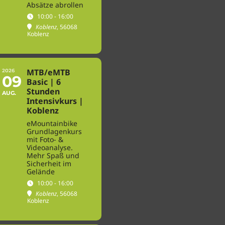
Absätze abrollen
10:00 - 16:00
Koblenz
, 56068
Koblenz
MTB/eMTB
2026
09
Basic | 6
Stunden
AUG.
Intensivkurs |
Koblenz
eMountainbike
Grundlagenkurs
mit Foto- &
Videoanalyse.
Mehr Spaß und
Sicherheit im
Gelände
10:00 - 16:00
Koblenz
, 56068
Koblenz