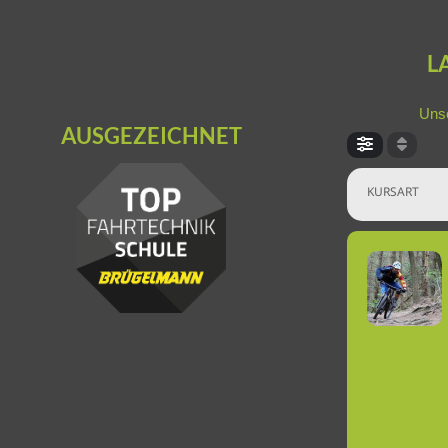
L
Unse
AUSGEZEICHNET
KURSART