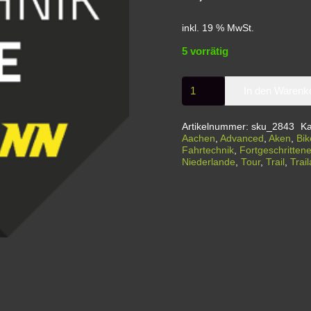
inkl. 19 % MwSt.
5 vorrätig
Advanced
In den Warenk
Ride
-
Artikelnummer:
sku_2843
Ka
Intensivkurs
Aachen
,
Advanced
,
Aken
,
Bik
Fahrtechnik
,
Fortgeschritten
-
Niederlande
,
Tour
,
Trail
,
Trai
Heerlen
|
Brunssummerheide
Menge