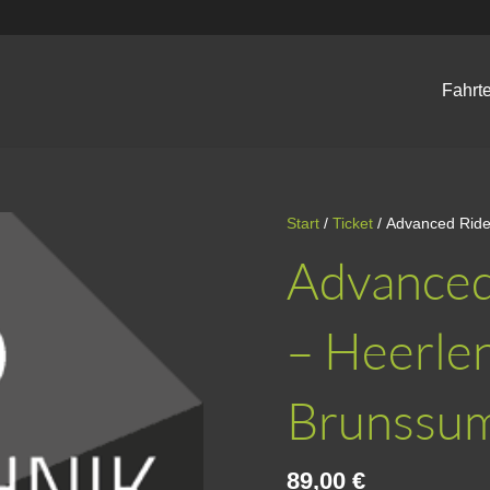
Fahrt
Start
/
Ticket
/ Advanced Ride
Advanced 
– Heerlen
Brunssu
89,00
€