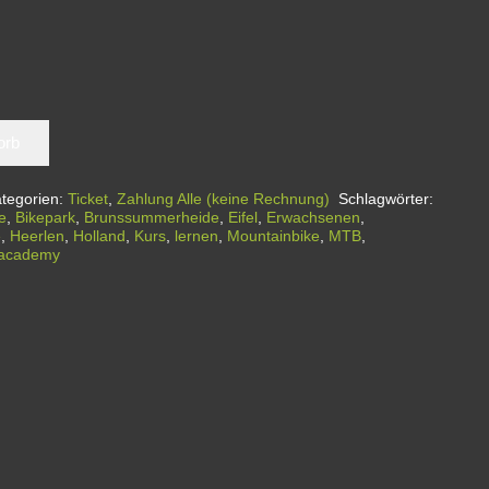
orb
tegorien:
Ticket
,
Zahlung Alle (keine Rechnung)
Schlagwörter:
e
,
Bikepark
,
Brunssummerheide
,
Eifel
,
Erwachsenen
,
e
,
Heerlen
,
Holland
,
Kurs
,
lernen
,
Mountainbike
,
MTB
,
lacademy