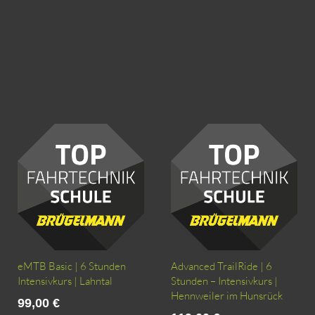
eMTB Basic | 6 Stunden
Advanced TrailRide | 6
Intensivkurs | Lahntal
Stunden – Intensivkurs |
Hennweiler im Hunsrück
99,00
€