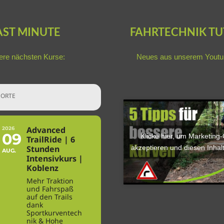
AST MINUTE
FAHRTECHNIK TU
re nächsten Kurse:
Neues aus unserem
Youtu
ORTE
Advanced
2026
09
Klicke hier, um Marketing
TrailRide | 6
akzeptieren und diesen Inhalt
Stunden
AUG.
Intensivkurs |
Koblenz
Mehr Traktion
und Fahrspaß
auf den Trails
dank
Sportkurventech
nik & Hohe