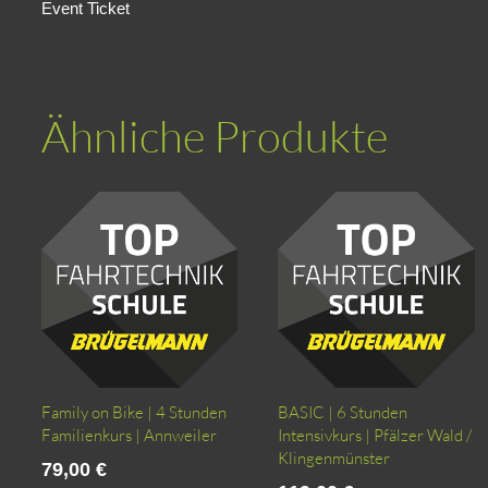
Event Ticket
Ähnliche Produkte
Family on Bike | 4 Stunden
BASIC | 6 Stunden
Familienkurs | Annweiler
Intensivkurs | Pfälzer Wald /
Klingenmünster
79,00
€