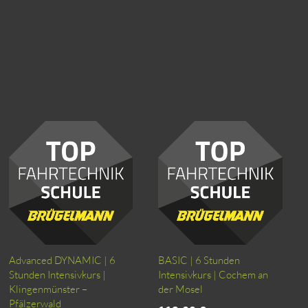
Advanced DYNAMIC | 6
BASIC | 6 Stunden
Stunden Intensivkurs |
Intensivkurs | Cochem an
Klingenmünster –
der Mosel
Pfälzerwald