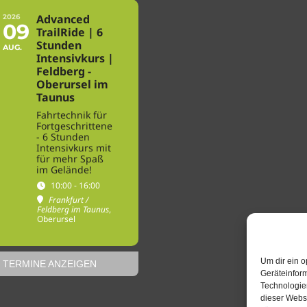
Advanced
2026
09
TrailRide | 6
Stunden
AUG.
Intensivkurs |
Feldberg -
Oberursel im
Taunus
Fahrtechnik für
Fortgeschrittene
- 6 Stunden
Intensivkurs mit
für mehr Spaß
im Gelände!
10:00 - 16:00
Frankfurt /
Feldberg im Taunus
,
Oberursel
Um dir ein o
 TERMINE ANZEIGEN
Geräteinfor
Technologien
dieser Websi