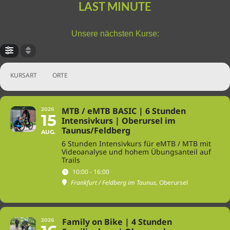
LAST MINUTE
Unsere nächsten Kurse:
KURSART
ORTE
MTB / eMTB BASIC | 6 Stunden
2026
15
Intensivkurs | Oberursel im
Taunus/Feldberg
AUG.
6 Stunden Intensivkurs für eMTB / MTB mit
Videoanalyse und hohem Übungsanteil auf
Trails
10:00 - 16:00
Frankfurt / Feldberg im Taunus
, Oberursel
Family on Bike | 4 Stunden
2026