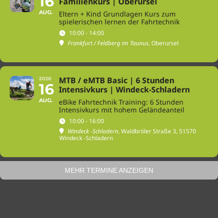
16
Familienkurs | Oberursel
AUG.
Eltern + Kind Grundlagen Kurs zum
spielerischen lernen der Fahrtechnik
10:00 - 14:00
Frankfurt / Feldberg im Taunus
, Oberursel
MTB / eMTB Basic | 6 Stunden
2026
16
Intensivkurs | Windeck-Schladern
AUG.
eBike Fahrtechnik Training: 6 Stunden
Intensivkurs mit hohem Geländeanteil
10:00 - 16:00
Windeck -Schladern
, Waldbröler Straße 3, 51570
Windeck -Schladern
MEHR TERMINE ANZEIGEN