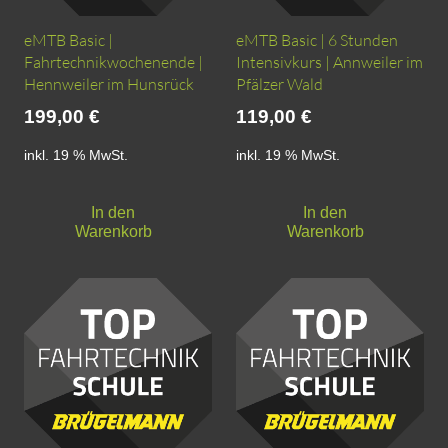
eMTB Basic |
eMTB Basic | 6 Stunden
Fahrtechnikwochenende |
Intensivkurs | Annweiler im
Hennweiler im Hunsrück
Pfälzer Wald
199,00
€
119,00
€
inkl. 19 % MwSt.
inkl. 19 % MwSt.
In den
In den
Warenkorb
Warenkorb