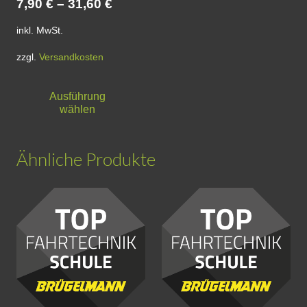
7,90
€
–
31,60
€
inkl. MwSt.
zzgl.
Versandkosten
Dieses
Ausführung
Produkt
wählen
weist
mehrere
Ähnliche Produkte
Varianten
auf.
Die
Optionen
können
auf
der
Produktseite