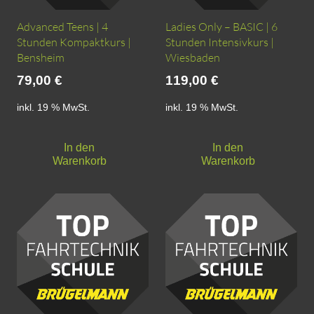
gewählt
werden
Advanced Teens | 4
Ladies Only – BASIC | 6
Stunden Kompaktkurs |
Stunden Intensivkurs |
Bensheim
Wiesbaden
79,00
€
119,00
€
inkl. 19 % MwSt.
inkl. 19 % MwSt.
In den
In den
Warenkorb
Warenkorb