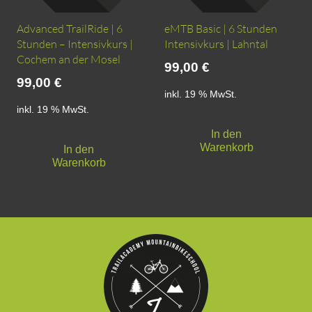
Advanced TrailRide | 6
eMTB Basic | 6 Stunden
Stunden – Intensivkurs |
Intensivkurs | Lahntal
Cochem an der Mosel
99,00
€
99,00
€
inkl. 19 % MwSt.
inkl. 19 % MwSt.
In den
Warenkorb
In den
Warenkorb